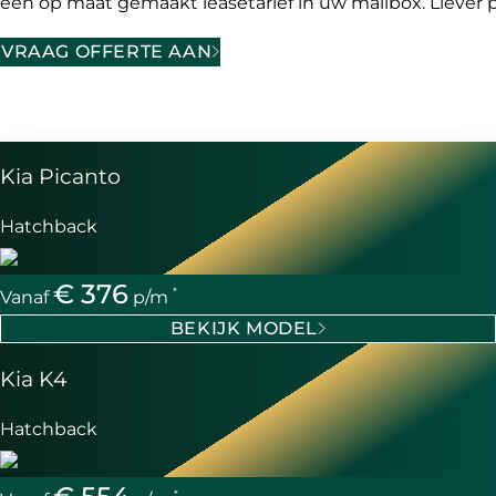
een op maat gemaakt leasetarief in uw mailbox. Liever
VRAAG OFFERTE AAN
Kia Picanto
Hatchback
€ 376
*
Vanaf
p/m
BEKIJK MODEL
Kia K4
Hatchback
*