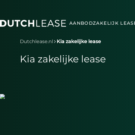
Ga naar hoofdinhoud
AANBOD
ZAKELIJK LEAS
Je bent nu voorbij het hoofdmenu
Dutchlease.nl
Kia zakelijke lease
Kia zakelijke lease