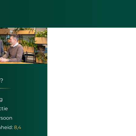
?
ng
ctie
rsoon
nheid:
8,4