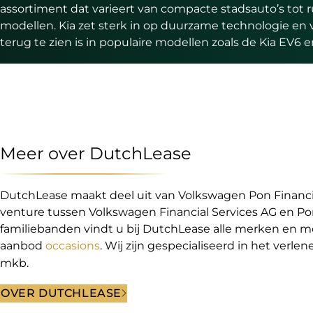
assortiment dat varieert van compacte stadsauto’s tot 
modellen. Kia zet sterk in op duurzame technologie en 
terug te zien is in populaire modellen zoals de Kia EV6 e
Meer over DutchLease
DutchLease maakt deel uit van Volkswagen Pon Financial
venture tussen Volkswagen Financial Services AG en P
familiebanden vindt u bij DutchLease alle merken en m
aanbod
occasions
. Wij zijn gespecialiseerd in het verle
mkb.
OVER DUTCHLEASE