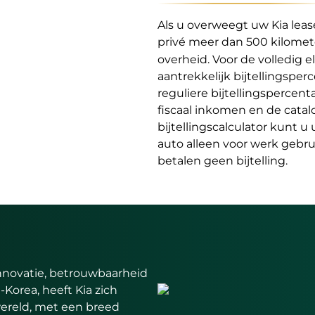
Als u overweegt uw Kia leas
privé meer dan 500 kilome
overheid. Voor de volledig
aantrekkelijk bijtellingspe
reguliere bijtellingspercent
fiscaal inkomen en de cata
bijtellingscalculator kunt u
auto alleen voor werk gebrui
betalen geen bijtelling.
innovatie, betrouwbaarheid
-Korea, heeft Kia zich
ereld, met een breed