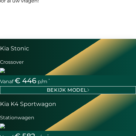
or al uw vragen!
Kia Stonic
Crossover
€ 446
*
Vanaf
p/m
BEKIJK MODEL
Kia K4 Sportwagon
Stationwagen
*