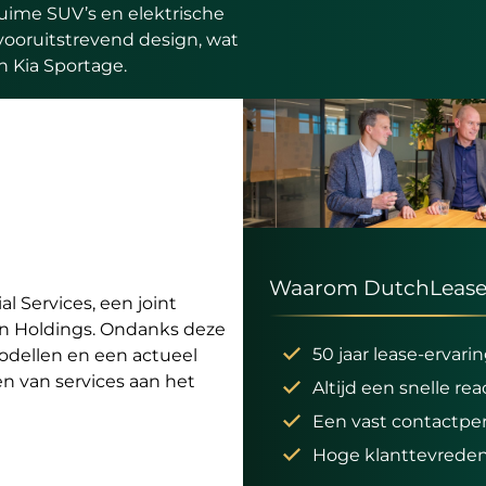
ruime SUV’s en elektrische
vooruitstrevend design, wat
n Kia Sportage.
Waarom DutchLease
 Services, een joint
on Holdings. Ondanks deze
50 jaar lease-ervari
odellen en een actueel
nen van services aan het
Altijd een snelle rea
Een vast contactpe
Hoge klanttevrede