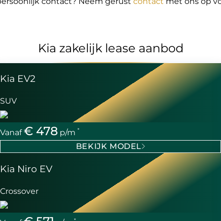
 persoonlijk contact? Neem gerust
contact
met ons op vo
Kia zakelijk lease aanbod
Kia EV2
SUV
€ 478
*
Vanaf
p/m
BEKIJK MODEL
Kia Niro EV
Crossover
*