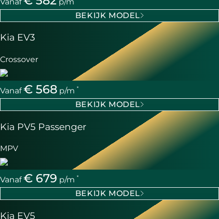
€ 582
Vanaf
p/m
BEKIJK MODEL
Kia EV3
Crossover
€ 568
*
Vanaf
p/m
BEKIJK MODEL
Kia PV5 Passenger
MPV
€ 679
*
Vanaf
p/m
BEKIJK MODEL
Kia EV5