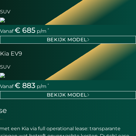
SUV
€ 685
*
Vanaf
p/m
BEKIJK MODEL
Kia EV9
SUV
€ 883
*
Vanaf
p/m
BEKIJK MODEL
se
met een Kia via full operational lease: transparante
ssingen wat betreft onverwachte kosten. DutchLease