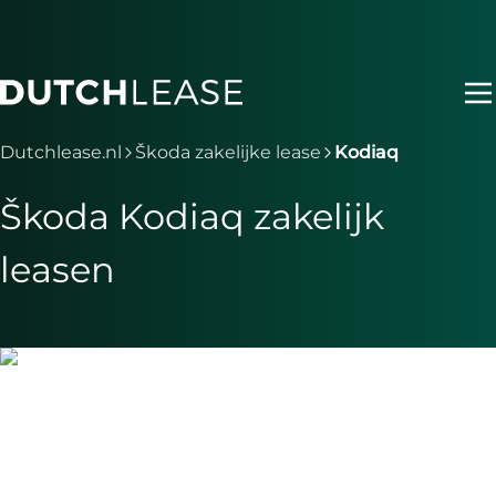
Ga naar hoofdinhoud
Je bent nu voorbij het hoofdmenu
Dutchlease.nl
Škoda zakelijke lease
Kodiaq
Škoda Kodiaq zakelijk
leasen