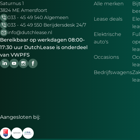
Saturnus 1
Alle merken
Bij
3824 ME Amersfoort
be
033 - 45 49 540 Algemeen
Lease deals
Ele
033 - 45 49 550 Berijdersdesk 24/7
le
info@dutchlease.nl
Elektrische
Ful
Bereikbaar op werkdagen 08:00-
auto's
ope
17:30 uur DutchLease is onderdeel
lea
van VWPFS
Occasions
Oc
lea
Bedrijfswagens
Zak
le
Aangesloten bij: