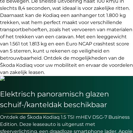
te bewegen. De snelste uitvoering haalt 100 km/u in
slechts 8,4 seconden, wat ideaal is voor zakelijke ritten.
Daarnaast kan de Kodiaq een aanhanger tot 1.800 kg
trekken, wat hem perfect maakt voor verschillende
transportbehoeften, zoals het vervoeren van materialen
of het trekken van een caravan. Met een leeggewicht
van 1.561 tot 1.813 kg en een Euro NCAP crashtest score
van 5 sterren, kunt u rekenen op veiligheid en
betrouwbaarheid. Ontdek de mogelijkheden van de
Škoda Kodiaq voor uw mobiliteit en ervaar de voordelen
van zakelijk leasen.
Elektrisch panoramisch glazen
schuif-/kanteldak beschikbaar
Ontdek de Škoda Kodiaq 1.5 TSI mHEV DSG-7 Business
Edition. Deze leaseauto is uitgerust met
sfeerverlichting, een draadloze smartphone lader, Apple