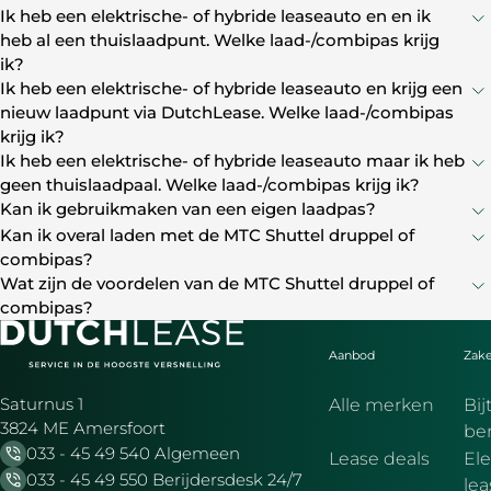
Ik heb een elektrische- of hybride leaseauto en en ik
heb al een thuislaadpunt. Welke laad-/combipas krijg
ik?
Ik heb een elektrische- of hybride leaseauto en krijg een
nieuw laadpunt via DutchLease. Welke laad-/combipas
krijg ik?
Ik heb een elektrische- of hybride leaseauto maar ik heb
geen thuislaadpaal. Welke laad-/combipas krijg ik?
Kan ik gebruikmaken van een eigen laadpas?
Kan ik overal laden met de MTC Shuttel druppel of
combipas?
Wat zijn de voordelen van de MTC Shuttel druppel of
combipas?
Aanbod
Zake
Saturnus 1
Alle merken
Bij
3824 ME Amersfoort
be
033 - 45 49 540 Algemeen
Lease deals
Ele
033 - 45 49 550 Berijdersdesk 24/7
le