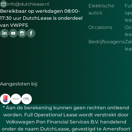
info@dutchlease.nl
Elektrische
Ful
Bereikbaar op werkdagen 08:00-
auto's
ope
17:30 uur DutchLease is onderdeel
lea
van VWPFS
Occasions
Oc
lea
Bedrijfswagens
Zak
le
Aangesloten bij:
* Aan de berekening kunnen geen rechten ontleend
worden. Full Operational Lease wordt verstrekt door
Volkswagen Pon Financial Services B.V. handelend
onder de naam DutchLease, gevestigd te Amersfoort