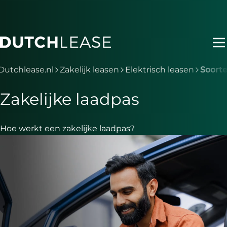
Ga naar hoofdinhoud
Je bent nu voorbij het hoofdmenu
Dutchlease.nl
Zakelijk leasen
Elektrisch leasen
Soort
Zakelijke laadpas
Hoe werkt een zakelijke laadpas?