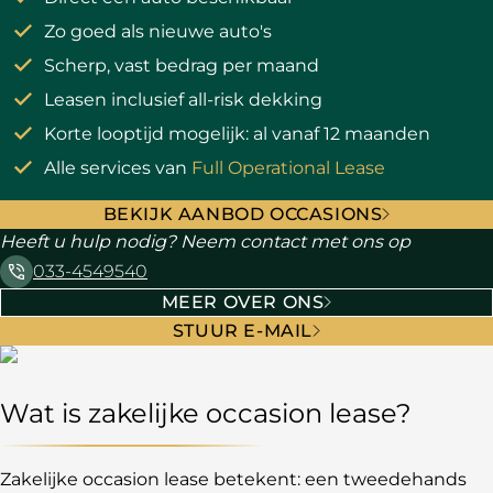
Zo goed als nieuwe auto's
Scherp, vast bedrag per maand
Leasen inclusief all-risk dekking
Korte looptijd mogelijk: al vanaf 12 maanden
Alle services van
Full Operational Lease
BEKIJK AANBOD OCCASIONS
Heeft u hulp nodig? Neem contact met ons op
033-4549540
MEER OVER ONS
STUUR E-MAIL
Wat is zakelijke occasion lease?
Zakelijke occasion lease betekent: een tweedehands