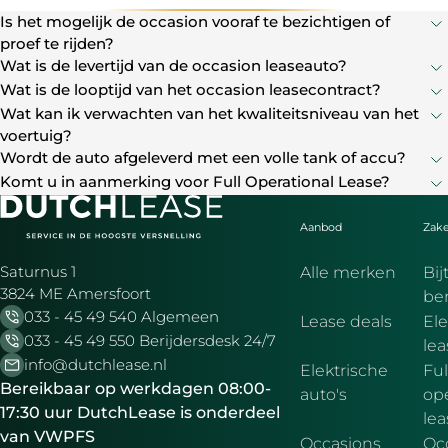
Is het mogelijk de occasion vooraf te bezichtigen of
proef te rijden?
Wat is de levertijd van de occasion leaseauto?
Wat is de looptijd van het occasion leasecontract?
Wat kan ik verwachten van het kwaliteitsniveau van het
voertuig?
Wordt de auto afgeleverd met een volle tank of accu?
Komt u in aanmerking voor Full Operational Lease?
Aanbod
Zake
Saturnus 1
Alle merken
Bij
3824 ME Amersfoort
be
033 - 45 49 540 Algemeen
Lease deals
Ele
033 - 45 49 550 Berijdersdesk 24/7
le
info@dutchlease.nl
Elektrische
Ful
Bereikbaar op werkdagen 08:00-
auto's
ope
17:30 uur DutchLease is onderdeel
lea
van VWPFS
Occasions
Oc