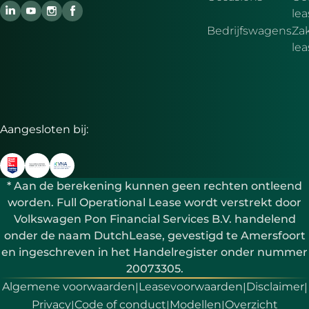
lea
Bedrijfswagens
Zak
le
Aangesloten bij:
* Aan de berekening kunnen geen rechten ontleend
worden. Full Operational Lease wordt verstrekt door
Volkswagen Pon Financial Services B.V. handelend
onder de naam DutchLease, gevestigd te Amersfoort
en ingeschreven in het Handelregister onder nummer
20073305.
Algemene voorwaarden
Leasevoorwaarden
Disclaimer
|
|
|
Privacy
Code of conduct
Modellen
Overzicht
|
|
|