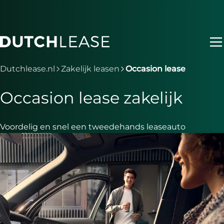
Ga naar hoofdinhoud
Je bent nu voorbij het hoofdmenu
Dutchlease.nl
Zakelijk leasen
Occasion lease
Occasion lease zakelijk
Voordelig en snel een tweedehands leaseauto