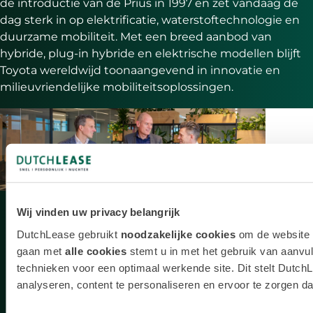
de introductie van de Prius in 1997 en zet vandaag de
dag sterk in op elektrificatie, waterstoftechnologie en
duurzame mobiliteit. Met een breed aanbod van
hybride, plug-in hybride en elektrische modellen blijft
Toyota wereldwijd toonaangevend in innovatie en
milieuvriendelijke mobiliteitsoplossingen.
Wij vinden uw privacy belangrijk
Waarom DutchLease?
DutchLease gebruikt
noodzakelijke cookies
om de website t
gaan met
alle cookies
stemt u in met het gebruik van aanvul
technieken voor een optimaal werkende site. Dit stelt DutchL
50 jaar lease-ervaring
analyseren, content te personaliseren en ervoor te zorgen dat 
Altijd een snelle reactie