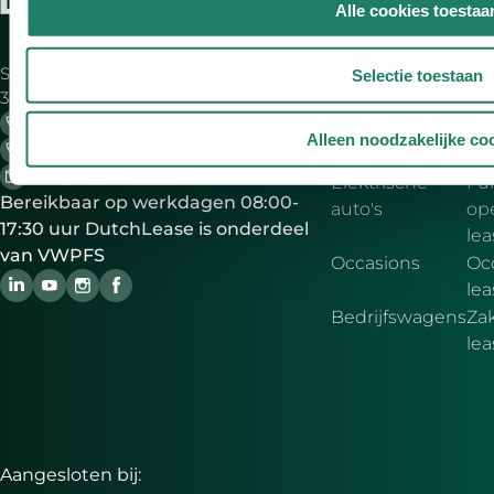
Alle cookies toestaa
Aanbod
Zake
Saturnus 1
Alle merken
Bij
Selectie toestaan
3824 ME Amersfoort
be
033 - 45 49 540 Algemeen
Lease deals
Ele
Alleen noodzakelijke co
033 - 45 49 550 Berijdersdesk 24/7
le
info@dutchlease.nl
Elektrische
Ful
Bereikbaar op werkdagen 08:00-
auto's
ope
17:30 uur DutchLease is onderdeel
lea
van VWPFS
Occasions
Oc
lea
Bedrijfswagens
Zak
le
Aangesloten bij: