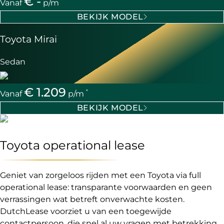
€ -
*
Vanaf
p/m
BEKIJK MODEL
Toyota Mirai
Sedan
€ 1.209
*
Vanaf
p/m
BEKIJK MODEL
Toyota operational lease
Geniet van zorgeloos rijden met een Toyota via full
operational lease: transparante voorwaarden en geen
verrassingen wat betreft onverwachte kosten.
DutchLease voorziet u van een toegewijde
contactpersoon, die snel al uw vragen met betrekking