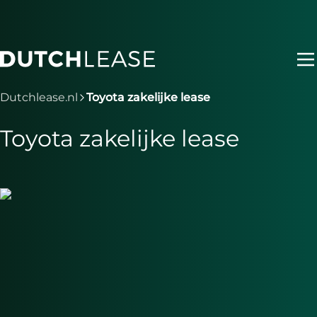
Ga naar hoofdinhoud
Je bent nu voorbij het hoofdmenu
Dutchlease.nl
Toyota zakelijke lease
Toyota zakelijke lease