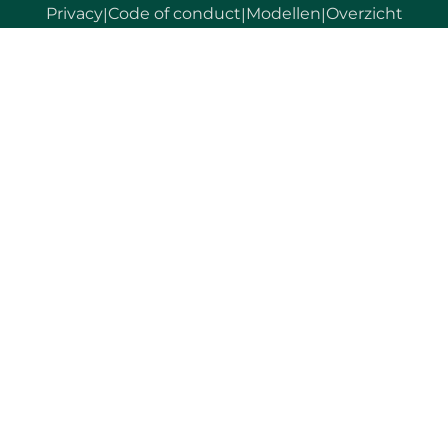
Privacy
Code of conduct
Modellen
Overzicht
|
|
|