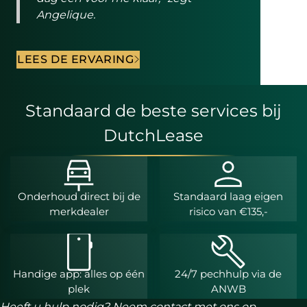
Angelique.
LEES DE ERVARING
Standaard de beste services bij
DutchLease
Onderhoud direct bij de
Standaard laag eigen
merkdealer
risico van €135,-
Handige app: alles op één
24/7 pechhulp via de
plek
ANWB
Heeft u hulp nodig? Neem contact met ons op