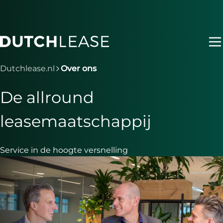
Ga naar hoofdinhoud
Je bent nu voorbij het hoofdmenu
Dutchlease.nl
Over ons
De allround
leasemaatschappij
Service in de hoogte versnelling