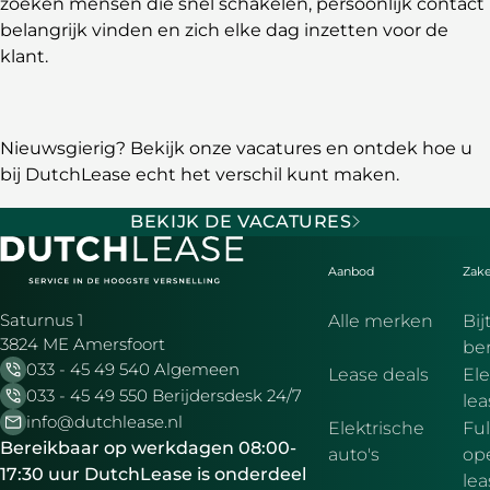
zoeken mensen die snel schakelen, persoonlijk contact
belangrijk vinden en zich elke dag inzetten voor de
klant.
Nieuwsgierig? Bekijk onze vacatures en ontdek hoe u
bij DutchLease echt het verschil kunt maken.
BEKIJK DE VACATURES
Aanbod
Zake
Saturnus 1
Alle merken
Bij
3824 ME Amersfoort
be
033 - 45 49 540 Algemeen
Lease deals
Ele
033 - 45 49 550 Berijdersdesk 24/7
le
info@dutchlease.nl
Elektrische
Ful
Bereikbaar op werkdagen 08:00-
auto's
ope
17:30 uur DutchLease is onderdeel
lea