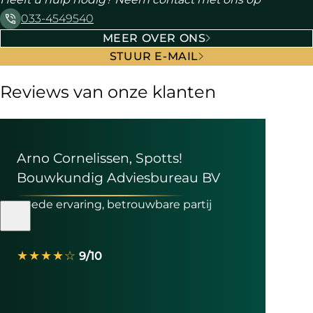
033-4549540
MEER OVER ONS
STUUR E-MAIL
Reviews van onze klanten
Arno Cornelissen, Spotts!
Bouwkundig Adviesbureau BV
goede ervaring, betrouwbare partij
★★★★☆
9/10