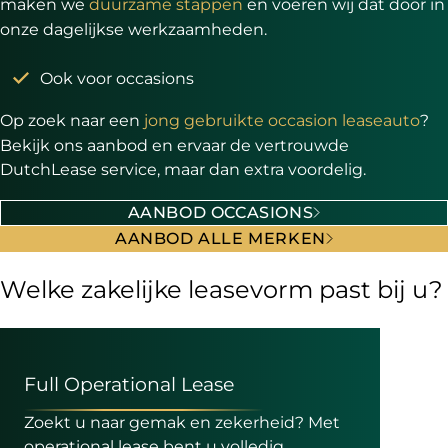
maken we
duurzame stappen
en voeren wij dat door in
onze dagelijkse werkzaamheden.
Ook voor occasions
Op zoek naar een
jong gebruikte occasion leaseauto
?
Bekijk ons aanbod en ervaar de vertrouwde
DutchLease service, maar dan extra voordelig.
AANBOD OCCASIONS
AANBOD ALLE MERKEN
Welke zakelijke leasevorm past bij u?
Full Operational Lease
Zoekt u naar gemak en zekerheid? Met
operational lease bent u volledig