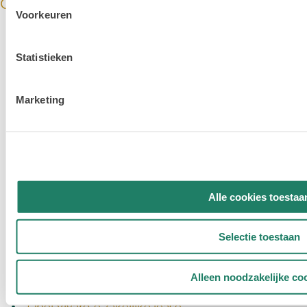
Opel zakelijke lease
Voorkeuren
Opel Astra 5-deurs zakelijke lease
Statistieken
Opel Astra Sports Tourer zakelijke lease
Opel Combo zakelijke lease
Marketing
Opel Combo Electric zakelijke lease
Opel Corsa zakelijke lease
Opel Corsa‑e zakelijke lease
Opel Frontera zakelijke lease
Opel Grandland zakelijke lease
Alle cookies toestaa
Opel Mokka zakelijke lease
Selectie toestaan
Opel Mokka‑e zakelijke lease
Opel Movano‑e zakelijke lease
Alleen noodzakelijke co
Opel Vivaro zakelijke lease
Opel Vivaro‑e zakelijke lease