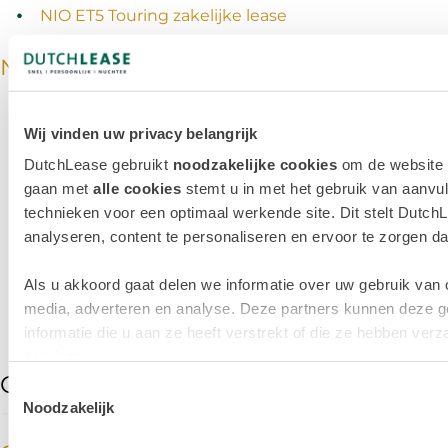
NIO ET5 Touring zakelijke lease
Nissan zakelijke lease
Nissan Interstar‑e zakelijke lease
Wij vinden uw privacy belangrijk
Nissan Juke zakelijke lease
DutchLease gebruikt
noodzakelijke cookies
om de website t
gaan met
Nissan Micra zakelijke lease
alle cookies
stemt u in met het gebruik van aanvul
technieken voor een optimaal werkende site. Dit stelt DutchL
Nissan Qashqai zakelijke lease
analyseren, content te personaliseren en ervoor te zorgen dat 
Nissan Townstar zakelijke lease
Als u akkoord gaat delen we informatie over uw gebruik van 
Nissan Townstar Evalia zakelijke lease
media, adverteren en analyse. Deze partners kunnen deze 
Nissan X‑Trail zakelijke lease
informatie die u aan ze heeft verstrekt of die ze hebben ve
services.
O
Toestemmingsselectie
Noodzakelijk