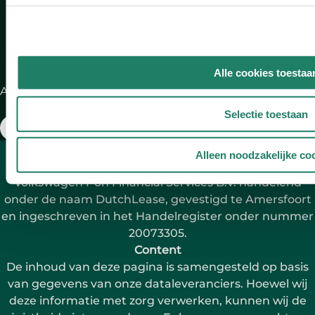
le
Alle cookies toestaa
Aangesloten bij:
Selectie toestaan
* Aan de berekening kunnen geen rechten ontleend
Alleen noodzakelijke co
worden. Full Operational Lease wordt verstrekt door
Volkswagen Pon Financial Services B.V. handelend
onder de naam DutchLease, gevestigd te Amersfoort
en ingeschreven in het Handelregister onder nummer
20073305.
Content
De inhoud van deze pagina is samengesteld op basis
van gegevens van onze dataleveranciers. Hoewel wij
deze informatie met zorg verwerken, kunnen wij de