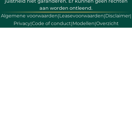
juistheid niet garanderen. Er kunnen geen rechten
aan worden ontleend.
Algemene voorwaarden
Leasevoorwaarden
Disclaimer
|
|
|
Privacy
Code of conduct
Modellen
Overzicht
|
|
|