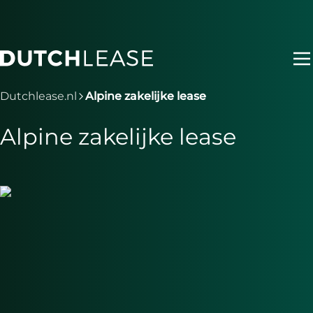
Ga naar hoofdinhoud
Je bent nu voorbij het hoofdmenu
Dutchlease.nl
Alpine zakelijke lease
Alpine zakelijke lease