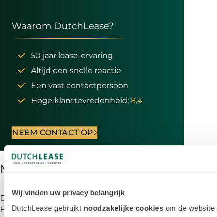
Waarom DutchLease?
50 jaar lease-ervaring
Altijd een snelle reactie
Een vast contactpersoon
Hoge klanttevredenheid:
8,4
NEEM CONTACT OP
Meer over DutchLease
Wij vinden uw privacy belangrijk
DutchLease maakt deel uit van Volkswagen Pon
DutchLease gebruikt
noodzakelijke cookies
om de website t
Financial Services, een joint venture tussen Volkswagen