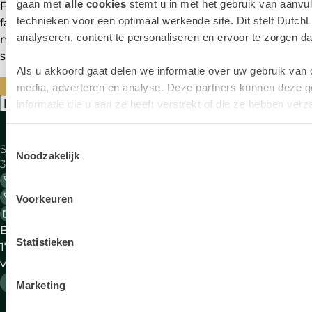
gaan met
alle cookies
stemt u in met het gebruik van aanvul
Financial Services AG en Pon Holdings. Ondanks deze
technieken voor een optimaal werkende site. Dit stelt DutchL
familiebanden vindt u bij DutchLease alle merken en
analyseren, content te personaliseren en ervoor te zorgen dat 
modellen. Wij zijn gespecialiseerd in het verlenen van
services aan het mkb.
Als u akkoord gaat delen we informatie over uw gebruik van 
OVER DUTCHLEASE
media, adverteren en analyse. Deze partners kunnen deze 
informatie die u aan ze heeft verstrekt of die ze hebben ve
Aanbod
Zake
services.
Toestemmingsselectie
Saturnus 1
Alle merken
Bij
Noodzakelijk
3824 ME Amersfoort
be
033 - 45 49 540 Algemeen
Lease deals
Ele
033 - 45 49 550 Berijdersdesk 24/7
Voorkeuren
le
info@dutchlease.nl
Elektrische
Ful
Bereikbaar op werkdagen 08:00-
auto's
ope
Statistieken
17:30 uur DutchLease is onderdeel
lea
van VWPFS
Occasions
Oc
lea
Marketing
Bedrijfswagens
Zak