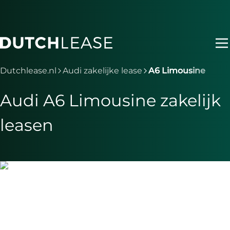
Ga naar hoofdinhoud
Je bent nu voorbij het hoofdmenu
Dutchlease.nl
Audi zakelijke lease
A6 Limousine
Audi A6 Limousine zakelijk
leasen