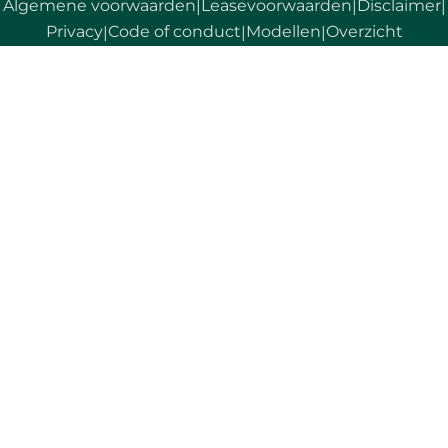
Algemene voorwaarden
Leasevoorwaarden
Disclaimer
|
|
|
Privacy
Code of conduct
Modellen
Overzicht
|
|
|