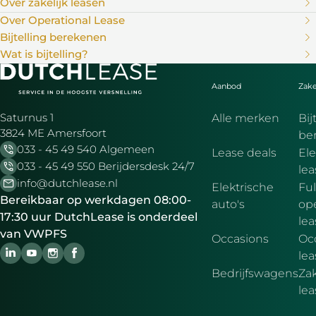
Over zakelijk leasen
Over Operational Lease
Bijtelling berekenen
Wat is bijtelling?
Aanbod
Zake
Saturnus 1
Alle merken
Bij
3824 ME Amersfoort
be
033 - 45 49 540 Algemeen
Lease deals
Ele
033 - 45 49 550 Berijdersdesk 24/7
le
info@dutchlease.nl
Elektrische
Ful
Bereikbaar op werkdagen 08:00-
auto's
ope
17:30 uur DutchLease is onderdeel
lea
van VWPFS
Occasions
Oc
lea
Bedrijfswagens
Zak
le