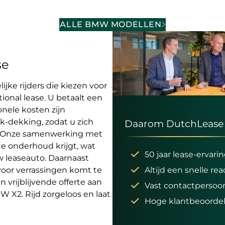
ALLE BMW MODELLEN
se
ijke rijders die kiezen voor
ional lease. U betaalt een
onele kosten zijn
sk-dekking, zodat u zich
Daarom DutchLease
. Onze samenwerking met
e onderhoud krijgt, wat
50 jaar lease-ervari
 leaseauto. Daarnaast
 voor verrassingen komt te
Altijd een snelle rea
 vrijblijvende offerte aan
Vast contactpersoo
 X2. Rijd zorgeloos en laat
Hoge klantbeoordel