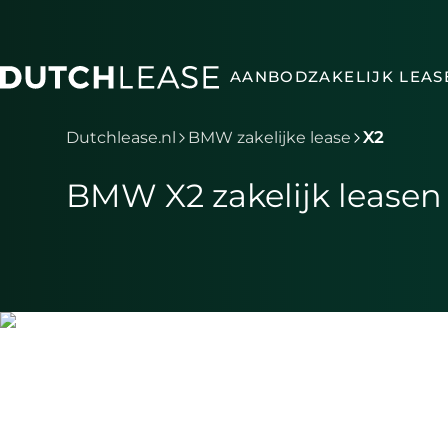
Ga naar hoofdinhoud
AANBOD
ZAKELIJK LEAS
Je bent nu voorbij het hoofdmenu
Dutchlease.nl
BMW zakelijke lease
X2
BMW X2 zakelijk leasen