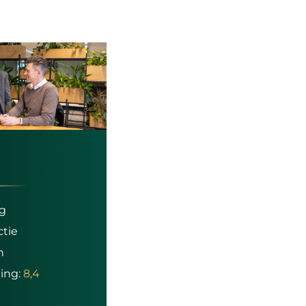
ng
ctie
n
ing:
8,4