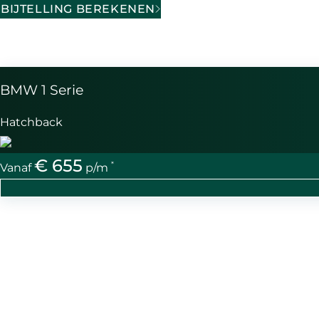
BIJTELLING BEREKENEN
BMW 1 Serie
Hatchback
€ 655
*
Vanaf
p/m