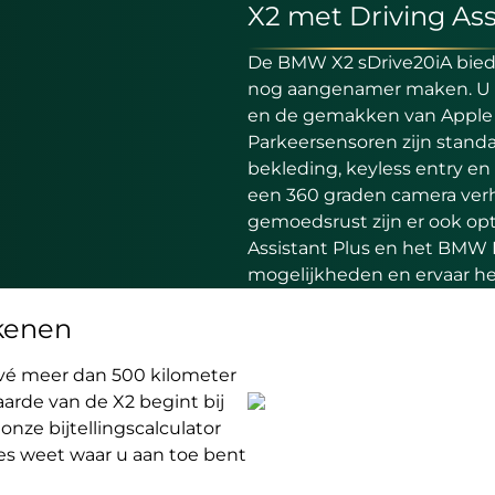
X2 met Driving Ass
De BMW X2 sDrive20iA biedt 
nog aangenamer maken. U ge
en de gemakken van Apple Ca
Parkeersensoren zijn standa
bekleding, keyless entry e
een 360 graden camera verho
gemoedsrust zijn er ook opt
Assistant Plus en het BMW
mogelijkheden en ervaar het
ekenen
ivé meer dan 500 kilometer
aarde van de X2 begint bij
onze bijtellingscalculator
ies weet waar u aan toe bent