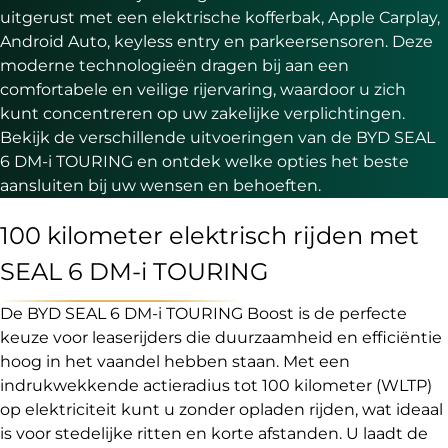
uitgerust met een elektrische kofferbak, Apple Carplay,
Android Auto, keyless entry en parkeersensoren. Deze
moderne technologieën dragen bij aan een
comfortabele en veilige rijervaring, waardoor u zich
kunt concentreren op uw zakelijke verplichtingen.
Bekijk de verschillende uitvoeringen van de BYD SEAL
6 DM-i TOURING en ontdek welke opties het beste
aansluiten bij uw wensen en behoeften.
100 kilometer elektrisch rijden met
SEAL 6 DM-i TOURING
De BYD SEAL 6 DM-i TOURING Boost is de perfecte
keuze voor leaserijders die duurzaamheid en efficiëntie
hoog in het vaandel hebben staan. Met een
indrukwekkende actieradius tot 100 kilometer (WLTP)
op elektriciteit kunt u zonder opladen rijden, wat ideaal
is voor stedelijke ritten en korte afstanden. U laadt de