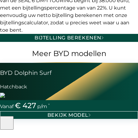
van de SEAL 6 DM-i TOURING begint bij 38.000 euro,
met een bijtellingspercentage van van 22%. U kunt
eenvoudig uw netto bijtelling berekenen met onze
bijtellingscalculator, zodat u precies weet waar u aan
toe bent.
BIJTELLING BEREKENEN
Meer BYD modellen
BYD Dolphin Surf
Hatchback
€ 427
*
Vanaf
p/m
BEKIJK MODEL