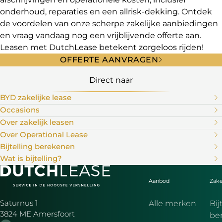
onderhoud, reparaties en een allrisk-dekking. Ontdek
de voordelen van onze scherpe zakelijke aanbiedingen
en vraag vandaag nog een vrijblijvende offerte aan.
Leasen met DutchLease betekent zorgeloos rijden!
OFFERTE AANVRAGEN
Direct naar
BYD zakelijke lease
Occasions
Over zakelijk leasen
Over Operational Lease
Bijtelling berekenen
Wat is bijtelling?
Aanbod
Zake
Saturnus 1
Alle merken
Bij
3824 ME Amersfoort
be