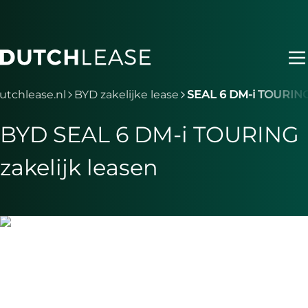
Ga naar hoofdinhoud
Je bent nu voorbij het hoofdmenu
utchlease.nl
BYD zakelijke lease
SEAL 6 DM-i TOURIN
BYD SEAL 6 DM-i TOURING
zakelijk leasen