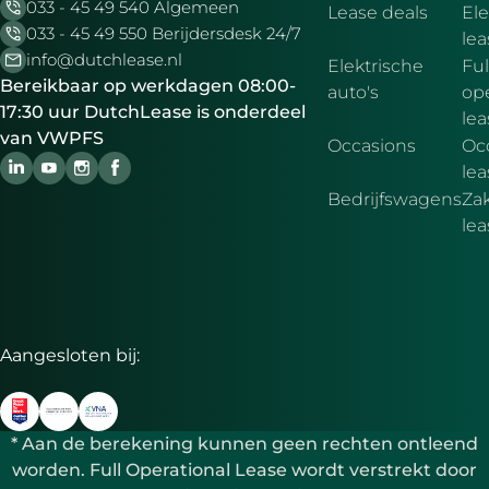
033 - 45 49 540 Algemeen
Lease deals
Ele
033 - 45 49 550 Berijdersdesk 24/7
le
info@dutchlease.nl
Elektrische
Ful
Bereikbaar op werkdagen 08:00-
auto's
ope
17:30 uur DutchLease is onderdeel
lea
van VWPFS
Occasions
Oc
lea
Bedrijfswagens
Zak
le
Aangesloten bij:
* Aan de berekening kunnen geen rechten ontleend
worden. Full Operational Lease wordt verstrekt door