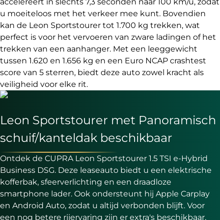
accelereert in slechts 7,3 seconden naar 100 km/u, zodat
u moeiteloos met het verkeer mee kunt. Bovendien
kan de Leon Sportstourer tot 1.700 kg trekken, wat
perfect is voor het vervoeren van zware ladingen of het
trekken van een aanhanger. Met een leeggewicht
tussen 1.620 en 1.656 kg en een Euro NCAP crashtest
score van 5 sterren, biedt deze auto zowel kracht als
veiligheid voor elke rit.
Leon Sportstourer met Panoramisch
schuif/kanteldak beschikbaar
Ontdek de CUPRA Leon Sportstourer 1.5 TSI e-Hybrid
Business DSG. Deze leaseauto biedt u een elektrische
kofferbak, sfeerverlichting en een draadloze
smartphone lader. Ook ondersteunt hij Apple Carplay
en Android Auto, zodat u altijd verbonden blijft. Voor
een nog betere rijervaring zijn er extra's beschikbaar,