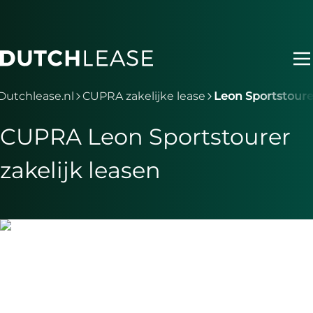
Ga naar hoofdinhoud
Je bent nu voorbij het hoofdmenu
Dutchlease.nl
CUPRA zakelijke lease
Leon Sportstoure
CUPRA Leon Sportstourer
zakelijk leasen