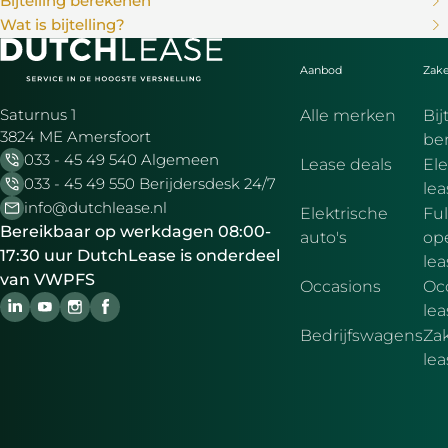
Bijtelling berekenen
Wat is bijtelling?
Aanbod
Zake
Saturnus 1
Alle merken
Bij
3824 ME Amersfoort
be
033 - 45 49 540 Algemeen
Lease deals
Ele
033 - 45 49 550 Berijdersdesk 24/7
le
info@dutchlease.nl
Elektrische
Ful
Bereikbaar op werkdagen 08:00-
auto's
ope
17:30 uur DutchLease is onderdeel
lea
van VWPFS
Occasions
Oc
lea
Bedrijfswagens
Zak
le