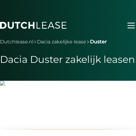
Ga naar hoofdinhoud
Je bent nu voorbij het hoofdmenu
Dutchlease.nl
Dacia zakelijke lease
Duster
Dacia Duster zakelijk leasen