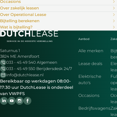
Occasions
Over zakelijk leasen
Over Operational Lease
Bijtelling berekenen
Wat is bijtelling?
Aanbod
Zake
Saturnus 1
Alle merken
Bij
3824 ME Amersfoort
be
033 - 45 49 540 Algemeen
Lease deals
Ele
033 - 45 49 550 Berijdersdesk 24/7
le
info@dutchlease.nl
Elektrische
Ful
Bereikbaar op werkdagen 08:00-
auto's
ope
17:30 uur DutchLease is onderdeel
lea
van VWPFS
Occasions
Oc
lea
Bedrijfswagens
Zak
le