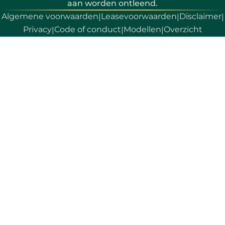
aan worden ontleend.
Algemene voorwaarden
Leasevoorwaarden
Disclaimer
|
|
|
Privacy
Code of conduct
Modellen
Overzicht
|
|
|