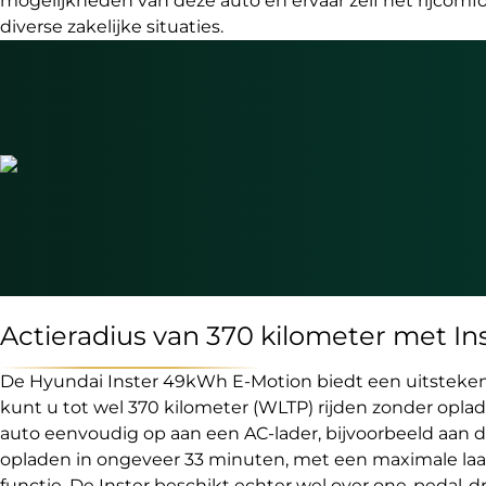
mogelijkheden van deze auto en ervaar zelf het rijcomfor
diverse zakelijke situaties.
Actieradius van 370 kilometer met In
De Hyundai Inster 49kWh E-Motion biedt een uitstekende
kunt u tot wel 370 kilometer (WLTP) rijden zonder opla
auto eenvoudig op aan een AC-lader, bijvoorbeeld aan de 
opladen in ongeveer 33 minuten, met een maximale laa
functie. De Inster beschikt echter wel over one-pedal-d