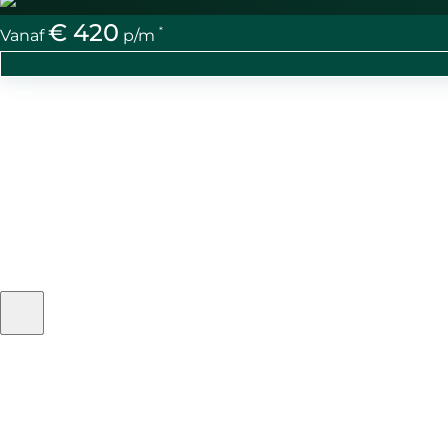
€ 420
*
Vanaf
p/m