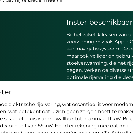
t dat hij te bieden heeft in
Inster beschikbaar
Bij het zakelijk leasen van
voorzieningen zoals Apple C
een navigatiesysteem. Deze 
maar ook veiliger en gebruik
stoelverwarming, die het ri
dagen. Verken de diverse ui
optimale rijervaring die dez
ster
 elektrische rijervaring, wat essentieel is voor modern
den, wat betekent dat u zich geen zorgen hoeft te maken
straat of thuis via een wallbox tot maximaal 11 kW. Bij 
dcapaciteit van 85 kW. Houd er rekening mee dat de au
riving, wat zorgt voor een comfortabele en efficiënte ri