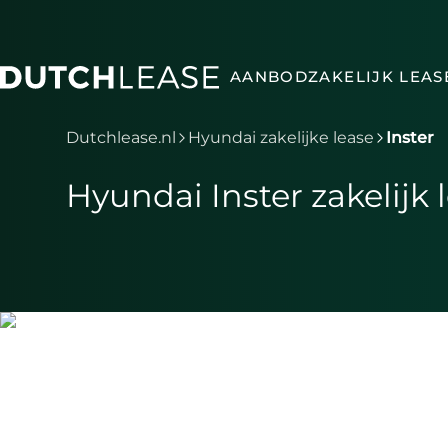
Ga naar hoofdinhoud
AANBOD
ZAKELIJK LEAS
Je bent nu voorbij het hoofdmenu
Dutchlease.nl
Hyundai zakelijke lease
Inster
Hyundai Inster zakelijk 