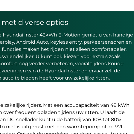
 met diverse opties
 de Hyundai Inster 42kWh E-Motion geniet u van handige
arplay, Android Auto, keyless entry, parkeersensoren en
functies maken het rijden niet alleen comfortabeler,
svriendelijker. U kunt ook kiezen voor extra's zoals
jcomfort nog verder verbeteren, vooral tijdens koude
tvoeringen van de Hyundai Inster en ervaar zelf de
e auto te bieden heeft voor uw zakelijke ritten.
e zakelijke rijders. Met een accucapaciteit van 49 kWh
 over frequent opladen tijdens uw ritten. U laadt de
een DC-snellader kunt u de batterij van 10% tot 80%
to niet is uitgerust met een warmtepomp of de V2L-
jervaring. Ontdek de voordelen van deze leaseauto voor