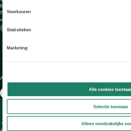
Elektrische
Ful
Bereikbaar op werkdagen 08:00-
auto's
ope
Voorkeuren
17:30 uur DutchLease is onderdeel
lea
van VWPFS
Occasions
Oc
lea
Statistieken
Bedrijfswagens
Zak
le
Marketing
Aangesloten bij:
Alle cookies toestaa
* Aan de berekening kunnen geen rechten ontleend
Selectie toestaan
worden. Full Operational Lease wordt verstrekt door
Volkswagen Pon Financial Services B.V. handelend
onder de naam DutchLease, gevestigd te Amersfoort
Alleen noodzakelijke co
en ingeschreven in het Handelregister onder nummer