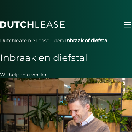
Ga naar hoofdinhoud
Je bent nu voorbij het hoofdmenu
Dutchlease.nl
Leaserijder
Inbraak of diefstal
Inbraak en diefstal
Wij helpen u verder