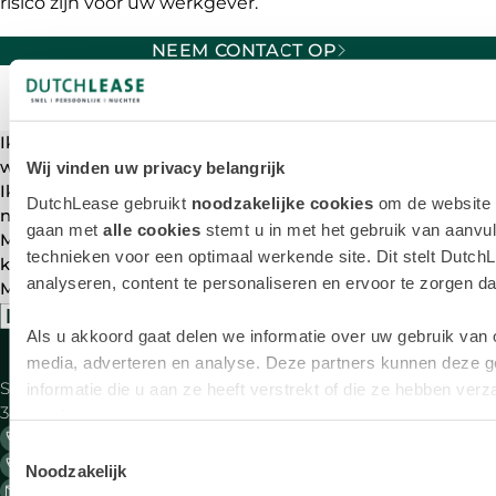
risico zijn voor uw werkgever.
NEEM CONTACT OP
Veelgestelde vragen over Inbraak en Diefstal
Ik ben mijn kentekenbewijs verloren of deze is gestolen,
wat nu?
Wij vinden uw privacy belangrijk
Ik heb schade aan mijn auto door inbraak. Wat moet ik
DutchLease gebruikt
noodzakelijke cookies
om de website t
nu doen?
gaan met
alle cookies
stemt u in met het gebruik van aanvul
Mijn kentekenplaten zijn gestolen of ik ben mijn
technieken voor een optimaal werkende site. Dit stelt DutchL
kentekenplaat verloren. Wat moet ik doen?
analyseren, content te personaliseren en ervoor te zorgen dat 
Mijn leaseauto is gestolen en nu?
Als u akkoord gaat delen we informatie over uw gebruik van 
Aanbod
Zake
media, adverteren en analyse. Deze partners kunnen deze 
Saturnus 1
Alle merken
Bij
informatie die u aan ze heeft verstrekt of die ze hebben ve
3824 ME Amersfoort
be
services.
033 - 45 49 540 Algemeen
Lease deals
Ele
Toestemmingsselectie
033 - 45 49 550 Berijdersdesk 24/7
le
Noodzakelijk
info@dutchlease.nl