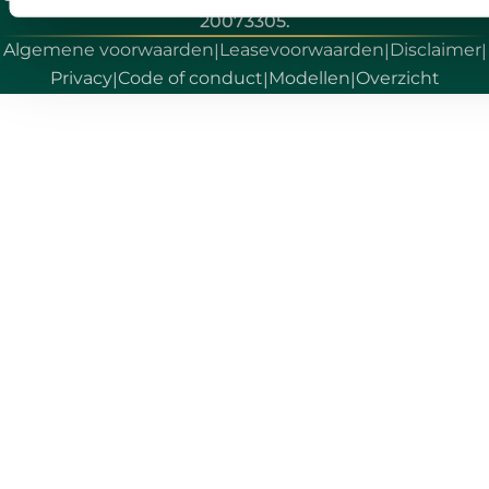
20073305.
Algemene voorwaarden
Leasevoorwaarden
Disclaimer
|
|
|
Privacy
Code of conduct
Modellen
Overzicht
|
|
|