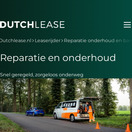
Ga naar hoofdinhoud
Je bent nu voorbij het hoofdmenu
Dutchlease.nl
Leaserijder
Reparatie onderhoud en ba
Reparatie en onderhoud
Snel geregeld, zorgeloos onderweg