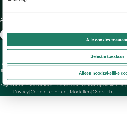
Aangesloten bij:
Alle cookies toestaa
* Aan de berekening kunnen geen rechten ontleend
worden. Full Operational Lease wordt verstrekt door
Selectie toestaan
Volkswagen Pon Financial Services B.V. handelend
onder de naam DutchLease, gevestigd te Amersfoort
en ingeschreven in het Handelregister onder nummer
Alleen noodzakelijke co
20073305.
Algemene voorwaarden
Leasevoorwaarden
Disclaimer
|
|
|
Privacy
Code of conduct
Modellen
Overzicht
|
|
|