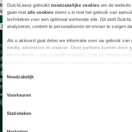
betalen?
DutchLease gebruikt
noodzakelijke cookies
om de website t
Waar kan ik een afspraak maken voor onderhoud?
gaan met
alle cookies
stemt u in met het gebruik van aanvul
MEER VEELGESTELDE VRAGEN
technieken voor een optimaal werkende site. Dit stelt DutchL
analyseren, content te personaliseren en ervoor te zorgen dat 
Aanbod
Zake
Als u akkoord gaat delen we informatie over uw gebruik van 
Saturnus 1
Alle merken
Bij
media, adverteren en analyse. Deze partners kunnen deze 
3824 ME Amersfoort
be
informatie die u aan ze heeft verstrekt of die ze hebben ve
033 - 45 49 540 Algemeen
Lease deals
Ele
services.
033 - 45 49 550 Berijdersdesk 24/7
le
Toestemmingsselectie
info@dutchlease.nl
Elektrische
Ful
Noodzakelijk
Bereikbaar op werkdagen 08:00-
auto's
ope
17:30 uur DutchLease is onderdeel
lea
van VWPFS
Voorkeuren
Occasions
Oc
lea
Bedrijfswagens
Zak
Statistieken
le
Marketing