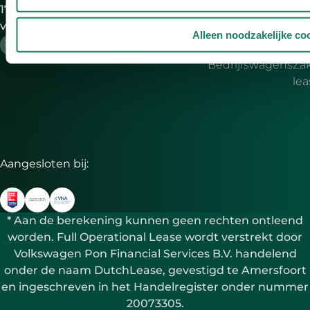
17:30 uur DutchLease is onderdeel
lea
van VWPFS
Occasions
Oc
Alleen noodzakelijke co
lea
Bedrijfswagens
Zak
le
Aangesloten bij:
* Aan de berekening kunnen geen rechten ontleend
worden. Full Operational Lease wordt verstrekt door
Volkswagen Pon Financial Services B.V. handelend
onder de naam DutchLease, gevestigd te Amersfoort
en ingeschreven in het Handelregister onder nummer
20073305.