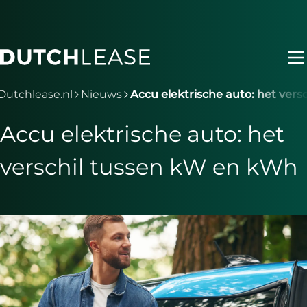
Ga naar hoofdinhoud
Je bent nu voorbij het hoofdmenu
Dutchlease.nl
Nieuws
Accu elektrische auto: het ver
Accu elektrische auto: het
verschil tussen kW en kWh