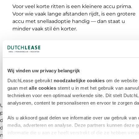
Voor veel korte ritten is een kleinere accu prima.
Voor wie vaak lange afstanden rijdt, is een grotere
accu met snellaadoptie handig — dan staat u
minder vaak stil én korter.
Ga ik voor lage kosten of maximale actieradius?
Een compacte elektrische auto met 45-50 kWh is
goedkoper in lease, bijtelling én verbruik. Een
Wij vinden uw privacy belangrijk
grotere EV met 77-100 kWh biedt meer
actieradius, maar is ook prijziger.
DutchLease gebruikt
noodzakelijke cookies
om de website t
gaan met
alle cookies
stemt u in met het gebruik van aanvul
technieken voor een optimaal werkende site. Dit stelt DutchL
analyseren, content te personaliseren en ervoor te zorgen dat 
Uw antwoorden bepalen welke accu het beste bij u
past. Bij DutchLease denken we graag met u mee. Met
Als u akkoord gaat delen we informatie over uw gebruik van 
duidelijk advies, praktische voorbeelden en een aanbod
media, adverteren en analyse. Deze partners kunnen deze 
dat aansluit op úw reisgedrag. Wilt u de overstap
informatie die u aan ze heeft verstrekt of die ze hebben ve
maken naar elektrisch rijden? Laat het ons weten, wij