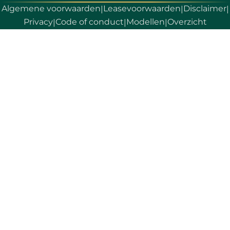
Algemene voorwaarden
Leasevoorwaarden
Disclaimer
|
|
|
Privacy
Code of conduct
Modellen
Overzicht
|
|
|