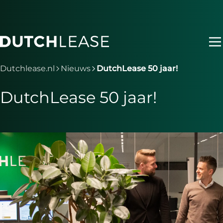
Ga naar hoofdinhoud
Je bent nu voorbij het hoofdmenu
Dutchlease.nl
Nieuws
DutchLease 50 jaar!
DutchLease 50 jaar!