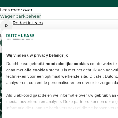
Lees meer over
Wagenparkbeheer
Redactieteam
R
Delen
Wij vinden uw privacy belangrijk
Aanbod
Zake
DutchLease gebruikt
noodzakelijke cookies
om de website t
Saturnus 1
Alle merken
Bij
gaan met
alle cookies
stemt u in met het gebruik van aanvul
3824 ME Amersfoort
be
technieken voor een optimaal werkende site. Dit stelt DutchL
033 - 45 49 540 Algemeen
Lease deals
Ele
analyseren, content te personaliseren en ervoor te zorgen dat 
033 - 45 49 550 Berijdersdesk 24/7
le
info@dutchlease.nl
Elektrische
Ful
Als u akkoord gaat delen we informatie over uw gebruik van 
Bereikbaar op werkdagen 08:00-
auto's
ope
media, adverteren en analyse. Deze partners kunnen deze 
17:30 uur DutchLease is onderdeel
lea
informatie die u aan ze heeft verstrekt of die ze hebben ve
van VWPFS
Occasions
Oc
services.