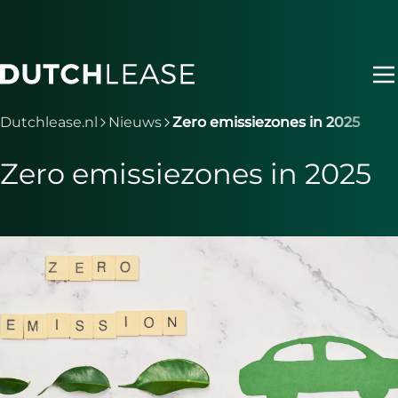
Ga naar hoofdinhoud
Je bent nu voorbij het hoofdmenu
Dutchlease.nl
Nieuws
Zero emissiezones in 2025
Zero emissiezones in 2025