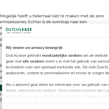
Mogelijk heeft u helemaal niet te maken met de zero
emissiezones. Echter is de overstap naar een
elektrische bedrijfswagen vanaf 2025 ook voor u
interessant, omdat het een financieel aantrekkelijke
optie is vanwege de invoering van de bpm op
bedrijfswagens.
Wij vinden uw privacy belangrijk
DutchLease gebruikt
noodzakelijke cookies
om de website t
gaan met
alle cookies
stemt u in met het gebruik van aanvul
Heeft u vragen of wilt u graag sparren over
technieken voor een optimaal werkende site. Dit stelt DutchL
mobiliteitsuitdagingen? Neem dan contact op met uw
analyseren, content te personaliseren en ervoor te zorgen dat 
accountmanager. Wij helpen u graag.
Als u akkoord gaat delen we informatie over uw gebruik van 
VRAAG VRIJBLIJVEND ADVIES AAN
media, adverteren en analyse. Deze partners kunnen deze 
Lees meer over
informatie die u aan ze heeft verstrekt of die ze hebben ve
Bedrijfswagens
Elektrisch rijden
Regelgeving
services.
Pasquinel Hatumena
PH