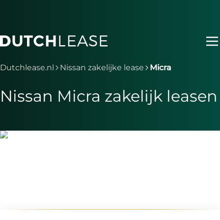
Ga naar hoofdinhoud
Je bent nu voorbij het hoofdmenu
Dutchlease.nl
Nissan zakelijke lease
Micra
Nissan Micra zakelijk leasen