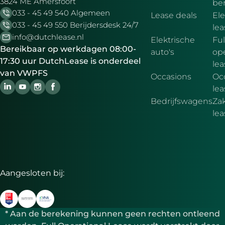
3824 ME Amersfoort
be
033 - 45 49 540 Algemeen
Lease deals
Ele
033 - 45 49 550 Berijdersdesk 24/7
le
info@dutchlease.nl
Elektrische
Ful
Bereikbaar op werkdagen 08:00-
auto's
ope
17:30 uur DutchLease is onderdeel
lea
van VWPFS
Occasions
Oc
lea
Bedrijfswagens
Zak
le
Aangesloten bij:
* Aan de berekening kunnen geen rechten ontleend