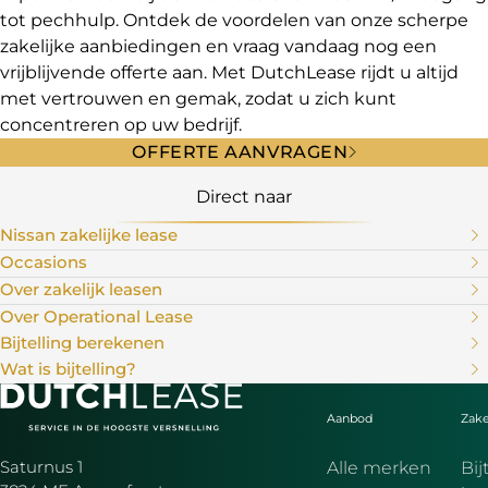
tot pechhulp. Ontdek de voordelen van onze scherpe
zakelijke aanbiedingen en vraag vandaag nog een
vrijblijvende offerte aan. Met DutchLease rijdt u altijd
met vertrouwen en gemak, zodat u zich kunt
concentreren op uw bedrijf.
OFFERTE AANVRAGEN
Direct naar
Nissan zakelijke lease
Occasions
Over zakelijk leasen
Over Operational Lease
Bijtelling berekenen
Wat is bijtelling?
Aanbod
Zake
Saturnus 1
Alle merken
Bij