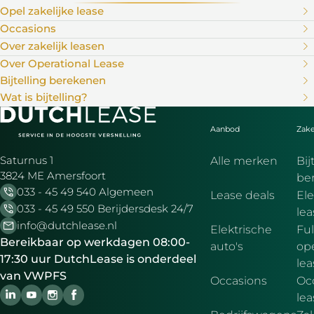
Opel zakelijke lease
Occasions
Over zakelijk leasen
Over Operational Lease
Bijtelling berekenen
Wat is bijtelling?
Aanbod
Zake
Saturnus 1
Alle merken
Bij
3824 ME Amersfoort
be
033 - 45 49 540 Algemeen
Lease deals
Ele
033 - 45 49 550 Berijdersdesk 24/7
le
info@dutchlease.nl
Elektrische
Ful
Bereikbaar op werkdagen 08:00-
auto's
ope
17:30 uur DutchLease is onderdeel
lea
van VWPFS
Occasions
Oc
lea