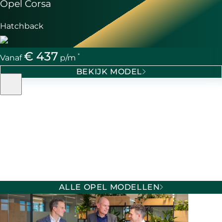
Opel Corsa
Hatchback
€ 437
*
Vanaf
p/m
BEKIJK MODEL
ALLE OPEL MODELLEN