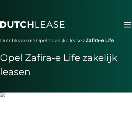
Ga naar hoofdinhoud
Je bent nu voorbij het hoofdmenu
Dutchlease.nl
Opel zakelijke lease
Zafira-e Life
Opel Zafira-e Life zakelijk
leasen