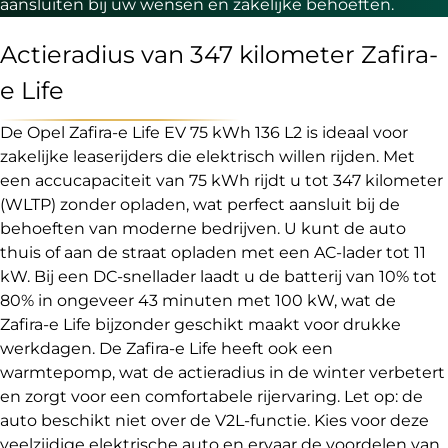
aansluiten bij uw wensen en zakelijke behoeften.
Actieradius van 347 kilometer Zafira-
e Life
De Opel Zafira-e Life EV 75 kWh 136 L2 is ideaal voor
zakelijke leaserijders die elektrisch willen rijden. Met
een accucapaciteit van 75 kWh rijdt u tot 347 kilometer
(WLTP) zonder opladen, wat perfect aansluit bij de
behoeften van moderne bedrijven. U kunt de auto
thuis of aan de straat opladen met een AC-lader tot 11
kW. Bij een DC-snellader laadt u de batterij van 10% tot
80% in ongeveer 43 minuten met 100 kW, wat de
Zafira-e Life bijzonder geschikt maakt voor drukke
werkdagen. De Zafira-e Life heeft ook een
warmtepomp, wat de actieradius in de winter verbetert
en zorgt voor een comfortabele rijervaring. Let op: de
auto beschikt niet over de V2L-functie. Kies voor deze
veelzijdige elektrische auto en ervaar de voordelen van