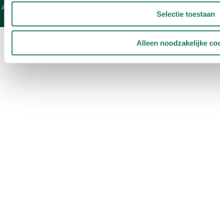
Algemene voorwaarden
Leasevoorwaarden
Disclaimer
|
|
|
Selectie toestaan
Privacy
Code of conduct
Modellen
Overzicht
|
|
|
Alleen noodzakelijke co