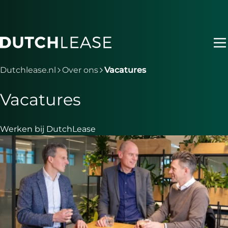
Ga naar hoofdinhoud
Je bent nu voorbij het hoofdmenu
Dutchlease.nl
Over ons
Vacatures
Vacatures
Werken bij DutchLease