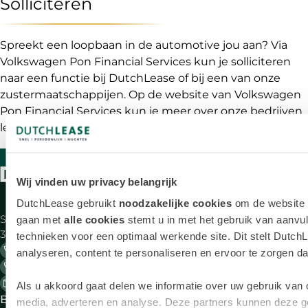
Solliciteren
Spreekt een loopbaan in de automotive jou aan? Via
Volkswagen Pon Financial Services kun je solliciteren
naar een functie bij DutchLease of bij een van onze
zustermaatschappijen. Op de website van Volkswagen
Pon Financial Services kun je meer over onze bedrijven
lezen, vacatures bekijken en ook direct solliciteren.
BEKIJK DE VACATURES BIJ VWPFS
Wij vinden uw privacy belangrijk
Aanbod
Zake
DutchLease gebruikt
noodzakelijke cookies
om de website t
Saturnus 1
Alle merken
Bij
gaan met
alle cookies
stemt u in met het gebruik van aanvul
3824 ME Amersfoort
be
technieken voor een optimaal werkende site. Dit stelt DutchL
033 - 45 49 540 Algemeen
analyseren, content te personaliseren en ervoor te zorgen dat 
Lease deals
Ele
033 - 45 49 550 Berijdersdesk 24/7
le
info@dutchlease.nl
Als u akkoord gaat delen we informatie over uw gebruik van 
Elektrische
Ful
Bereikbaar op werkdagen 08:00-
media, adverteren en analyse. Deze partners kunnen deze 
auto's
ope