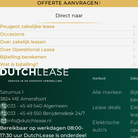
OFFERTE AANVRAGEN
Direct naar
Peugeot zakelijke lease
Occasions
Over zakelijk leasen
Over Operational Lease
Bijtelling berekenen
Wat is bijtelling?
Aanbod
Zake
Saturnus 1
Alle merken
Bij
3824 ME Amersfoort
be
033 - 45 49 540 Algemeen
Lease deals
Ele
033 - 45 49 550 Berijdersdesk 24/7
le
info@dutchlease.nl
Elektrische
Ful
Bereikbaar op werkdagen 08:00-
auto's
ope
17:30 uur DutchLease is onderdeel
lea