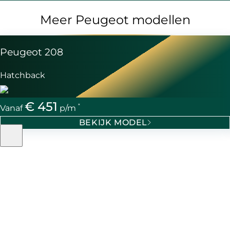
Meer Peugeot modellen
Peugeot 208
Hatchback
€ 451
*
Vanaf
p/m
BEKIJK MODEL