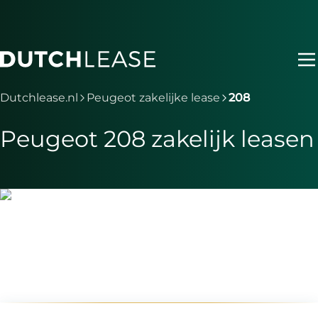
Ga naar hoofdinhoud
Je bent nu voorbij het hoofdmenu
Dutchlease.nl
Peugeot zakelijke lease
208
Peugeot 208 zakelijk leasen