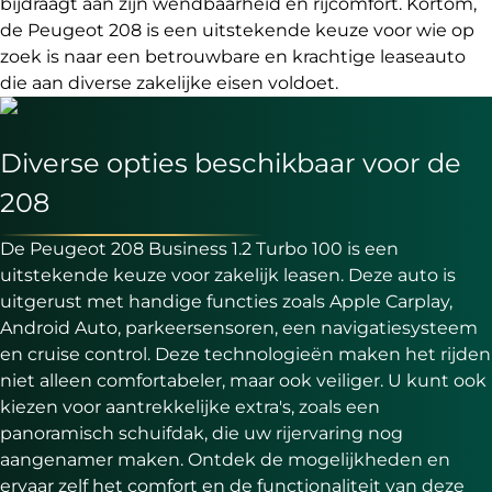
bijdraagt aan zijn wendbaarheid en rijcomfort. Kortom,
de Peugeot 208 is een uitstekende keuze voor wie op
zoek is naar een betrouwbare en krachtige leaseauto
die aan diverse zakelijke eisen voldoet.
Diverse opties beschikbaar voor de
208
De Peugeot 208 Business 1.2 Turbo 100 is een
uitstekende keuze voor zakelijk leasen. Deze auto is
uitgerust met handige functies zoals Apple Carplay,
Android Auto, parkeersensoren, een navigatiesysteem
en cruise control. Deze technologieën maken het rijden
niet alleen comfortabeler, maar ook veiliger. U kunt ook
kiezen voor aantrekkelijke extra's, zoals een
panoramisch schuifdak, die uw rijervaring nog
aangenamer maken. Ontdek de mogelijkheden en
ervaar zelf het comfort en de functionaliteit van deze