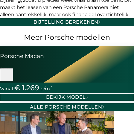
bijtelling, zodat u precies weet waar u aan toe bent. Dit
maakt het leasen van een Porsche Panamera niet
alleen aantrekkelijk, maar ook financieel overzichtelijk.
BIJTELLING BEREKENEN
Meer Porsche modellen
Porsche Macan
SUV
€ 1.269
*
Vanaf
p/m
BEKIJK MODEL
ALLE PORSCHE MODELLEN