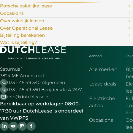
Porsche zakelijke lease
Occasions
Over zakelijk leasen
Over Operational Lease
Bijtelling berekenen
Wat is bijtelling?
Aanbod
Zake
Saturnus 1
Alle merken
Bij
3824 ME Amersfoort
be
033 - 45 49 540 Algemeen
Lease deals
Ele
033 - 45 49 550 Berijdersdesk 24/7
le
info@dutchlease.nl
Elektrische
Ful
Bereikbaar op werkdagen 08:00-
auto's
ope
17:30 uur DutchLease is onderdeel
lea
van VWPFS
Occasions
Oc
lea