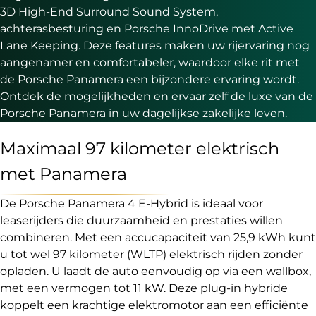
3D High-End Surround Sound System,
achterasbesturing en Porsche InnoDrive met Active
Lane Keeping. Deze features maken uw rijervaring nog
aangenamer en comfortabeler, waardoor elke rit met
de Porsche Panamera een bijzondere ervaring wordt.
Ontdek de mogelijkheden en ervaar zelf de luxe van de
Porsche Panamera in uw dagelijkse zakelijke leven.
Maximaal 97 kilometer elektrisch
met Panamera
De Porsche Panamera 4 E-Hybrid is ideaal voor
leaserijders die duurzaamheid en prestaties willen
combineren. Met een accucapaciteit van 25,9 kWh kunt
u tot wel 97 kilometer (WLTP) elektrisch rijden zonder
opladen. U laadt de auto eenvoudig op via een wallbox,
met een vermogen tot 11 kW. Deze plug-in hybride
koppelt een krachtige elektromotor aan een efficiënte