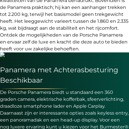
kwaliteiten van de Panamera benadrukt. Bovendien is
de Panamera praktisch; hij kan een aanhanger trekken
tot 2.200 kg, terwijl het basismodel geen trekgewicht
heeft. Het leeggewicht varieert tussen de 1.860 en 2.335
kg, wat bijdraagt aan de stabiliteit en het rijcomfort.
Ontdek de mogelijkheden van de Porsche Panamera
en ervaar zelf de luxe en kracht die deze auto te bieden
heeft voor uw zakelijke behoeften.
Panamera met Achterasbesturing
Beschikbaar
De Porsche Panamera biedt u standaard een 360
graden camera, elektrische kofferbak, sfeerverlichting,
draadloze smartphone lader en Apple Carplay.
Daarnaast zijn er interessante opties zoals keyless entry,
een panoramadak en een head-up display. Voor een
nog luxere ervaring kunt u kiezen voor het Burmester®