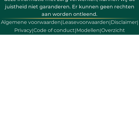
juistheid niet garanderen. Er kunnen geen rechten
aan worden ontleend.
Algemene voorwaarden
Leasevoorwaarden
Disclaimer
|
|
|
Privacy
Code of conduct
Modellen
Overzicht
|
|
|