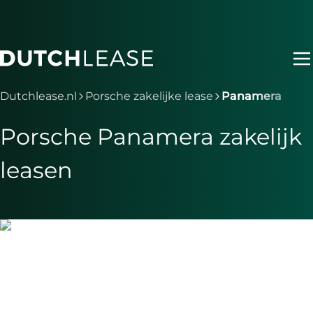
Ga naar hoofdinhoud
Je bent nu voorbij het hoofdmenu
Dutchlease.nl
Porsche zakelijke lease
Panamera
Porsche Panamera zakelijk
leasen