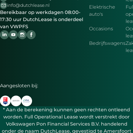
info@dutchlease.nl
Elektrische
Ful
Bereikbaar op werkdagen 08:00-
auto's
ope
17:30 uur DutchLease is onderdeel
lea
van VWPFS
Occasions
Oc
lea
Bedrijfswagens
Zak
le
Aangesloten bij:
* Aan de berekening kunnen geen rechten ontleend
worden. Full Operational Lease wordt verstrekt door
Volkswagen Pon Financial Services B.V. handelend
onder de naam DutchLease, gevestigd te Amersfoort