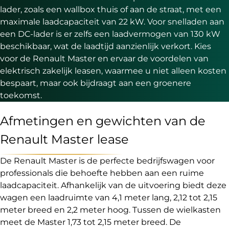
lader, zoals een wallbox thuis of aan de straat, met een
maximale laadcapaciteit van 22 kW. Voor snelladen aan
een DC-lader is er zelfs een laadvermogen van 130 kW
beschikbaar, wat de laadtijd aanzienlijk verkort. Kies
voor de Renault Master en ervaar de voordelen van
elektrisch zakelijk leasen, waarmee u niet alleen kosten
bespaart, maar ook bijdraagt aan een groenere
toekomst.
Afmetingen en gewichten van de
Renault Master lease
De Renault Master is de perfecte bedrijfswagen voor
professionals die behoefte hebben aan een ruime
laadcapaciteit. Afhankelijk van de uitvoering biedt deze
wagen een laadruimte van 4,1 meter lang, 2,12 tot 2,15
meter breed en 2,2 meter hoog. Tussen de wielkasten
meet de Master 1,73 tot 2,15 meter breed. De