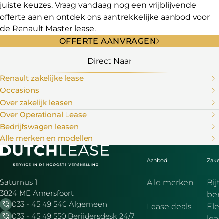
juiste keuzes. Vraag vandaag nog een vrijblijvende
offerte aan en ontdek ons aantrekkelijke aanbod voor
de Renault Master lease.
OFFERTE AANVRAGEN
Direct Naar
Renault zakelijke lease
Occasions
Over zakelijk leasen
Over Operational Lease
Bedrijfswagen leasen
Alle merken en modellen
Aanbod
Zake
Saturnus 1
Alle merken
Bij
3824 ME Amersfoort
be
033 - 45 49 540 Algemeen
Lease deals
Ele
033 - 45 49 550 Berijdersdesk 24/7
le