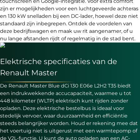
touchscreen en Google-integratie. Voor extra comfort
zijn er mogelijkheden voor een luchtgeveerde achteras
en 130 kW snelladen bij een DC-lader, hoewel deze niet
standaard zijn inbegrepen. Ontdek de voordelen van
deze bedrijfswagen en maak uw rit aangenamer, of u
nu lange afstanden rijdt of regelmatig in de stad bent.
Elektrische specificaties van de
Renault Master
De Renault Master Blue dCi 130 E06e L2H2 T35 biedt
een indrukwekkende accucapaciteit, waarmee u tot
448 kilometer (WLTP) elektrisch kunt rijden zonder
opladen. Deze elektrische bestelbus is ideaal voor
stedelijk vervoer, waar duurzaamheid en efficiëntie
steeds belangrijker worden. Houd er rekening mee dat
het voertuig niet is uitgerust met een warmtepomp of
de V2L-functie. U kunt de auto opladen aan een AC-