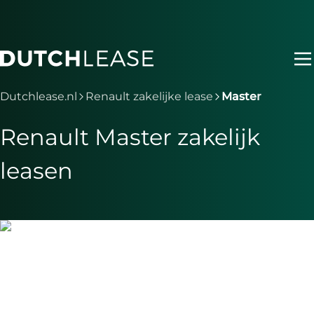
Ga naar hoofdinhoud
Je bent nu voorbij het hoofdmenu
Dutchlease.nl
Renault zakelijke lease
Master
Renault Master zakelijk
leasen