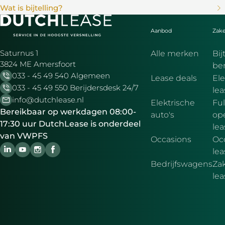
Wat is bijtelling?
Aanbod
Zake
Saturnus 1
Alle merken
Bij
3824 ME Amersfoort
be
033 - 45 49 540 Algemeen
Lease deals
Ele
033 - 45 49 550 Berijdersdesk 24/7
le
info@dutchlease.nl
Elektrische
Ful
Bereikbaar op werkdagen 08:00-
auto's
ope
17:30 uur DutchLease is onderdeel
lea
van VWPFS
Occasions
Oc
lea
Bedrijfswagens
Zak
le