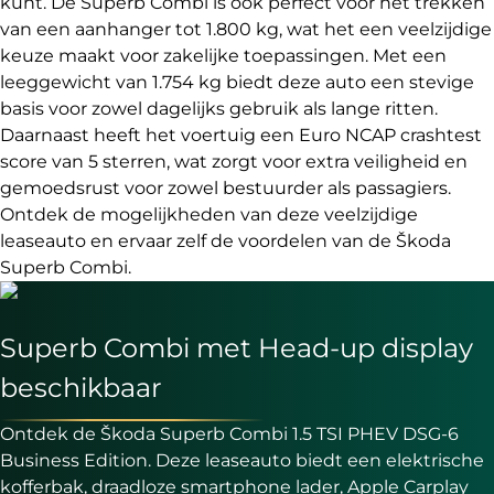
kunt. De Superb Combi is ook perfect voor het trekken
van een aanhanger tot 1.800 kg, wat het een veelzijdige
keuze maakt voor zakelijke toepassingen. Met een
leeggewicht van 1.754 kg biedt deze auto een stevige
basis voor zowel dagelijks gebruik als lange ritten.
Daarnaast heeft het voertuig een Euro NCAP crashtest
score van 5 sterren, wat zorgt voor extra veiligheid en
gemoedsrust voor zowel bestuurder als passagiers.
Ontdek de mogelijkheden van deze veelzijdige
leaseauto en ervaar zelf de voordelen van de Škoda
Superb Combi.
Superb Combi met Head-up display
beschikbaar
Ontdek de Škoda Superb Combi 1.5 TSI PHEV DSG-6
Business Edition. Deze leaseauto biedt een elektrische
kofferbak, draadloze smartphone lader, Apple Carplay