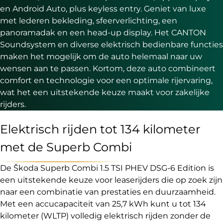
en Android Auto, plus keyless entry. Geniet van luxe
met lederen bekleding, sfeerverlichting, een
panoramadak en een head-up display. Het CANTON
Soundsystem en diverse elektrisch bedienbare functies
maken het mogelijk om de auto helemaal naar uw
wensen aan te passen. Kortom, deze auto combineert
comfort en technologie voor een optimale rijervaring,
wat het een uitstekende keuze maakt voor zakelijke
rijders.
Elektrisch rijden tot 134 kilometer
met de Superb Combi
De Škoda Superb Combi 1.5 TSI PHEV DSG-6 Edition is
een uitstekende keuze voor leaserijders die op zoek zijn
naar een combinatie van prestaties en duurzaamheid.
Met een accucapaciteit van 25,7 kWh kunt u tot 134
kilometer (WLTP) volledig elektrisch rijden zonder de