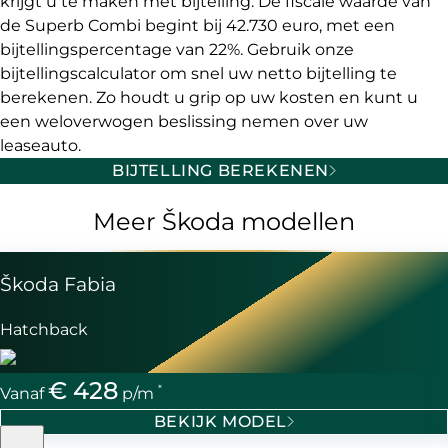
krijgt u te maken met bijtelling. De fiscale waarde van
de Superb Combi begint bij 42.730 euro, met een
bijtellingspercentage van 22%. Gebruik onze
bijtellingscalculator om snel uw netto bijtelling te
berekenen. Zo houdt u grip op uw kosten en kunt u
een weloverwogen beslissing nemen over uw
leaseauto.
BIJTELLING BEREKENEN
Meer Škoda modellen
Škoda Fabia
Hatchback
€ 428
*
Vanaf
p/m
BEKIJK MODEL