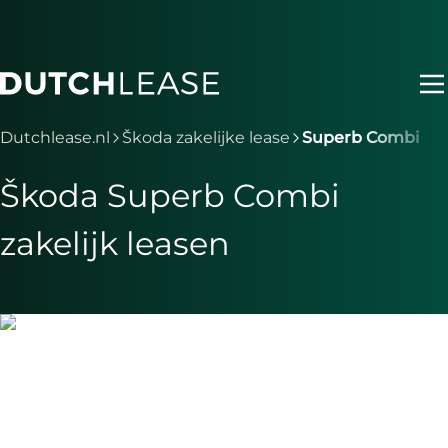
Ga naar hoofdinhoud
Je bent nu voorbij het hoofdmenu
Dutchlease.nl
Škoda zakelijke lease
Superb Combi
Škoda Superb Combi
zakelijk leasen