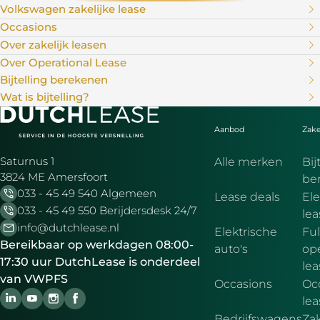
Volkswagen zakelijke lease
Occasions
Over zakelijk leasen
Over Operational Lease
Bijtelling berekenen
Wat is bijtelling?
Aanbod
Zake
Saturnus 1
Alle merken
Bij
3824 ME Amersfoort
be
033 - 45 49 540 Algemeen
Lease deals
Ele
033 - 45 49 550 Berijdersdesk 24/7
le
info@dutchlease.nl
Elektrische
Ful
Bereikbaar op werkdagen 08:00-
auto's
ope
17:30 uur DutchLease is onderdeel
lea
van VWPFS
Occasions
Oc
lea
Bedrijfswagens
Zak