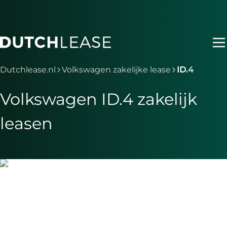
Ga naar hoofdinhoud
Je bent nu voorbij het hoofdmenu
Dutchlease.nl
Volkswagen zakelijke lease
ID.4
Volkswagen ID.4 zakelijk
leasen