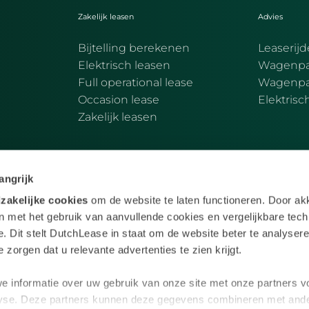
Zakelijk leasen
Advies
Bijtelling berekenen
Leaserijd
Elektrisch leasen
Wagenpa
Full operational lease
Wagenpark
Occasion lease
Elektrisc
Zakelijk leasen
angrijk
zakelijke cookies
om de website te laten functioneren. Door ak
in met het gebruik van aanvullende cookies en vergelijkbare tec
. Dit stelt DutchLease in staat om de website beter te analysere
 zorgen dat u relevante advertenties te zien krijgt.
rden. Full Operational Lease wordt verstrekt door Vo
e informatie over uw gebruik van onze site met onze partners v
igd te Amersfoort en ingeschreven in het Handelregi
lyse. Deze partners kunnen deze gegevens combineren met ande
en
Leasevoorwaarden
Disclaimer
Privacy
Code of condu
|
|
|
|