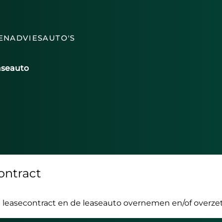
EN
ADVIES
AUTO'S
aseauto
ontract
easecontract en de leaseauto overnemen en/of overzett