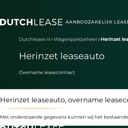
Ga naar hoofdinhoud
AANBOD
ZAKELIJK LEAS
Je bent nu voorbij het hoofdmenu
Dutchlease.nl
Wagenparkbeheer
Herinzet le
Herinzet leaseauto
Overname leasecontract
Herinzet leaseauto, overname leasec
Met onderstaande gegevens kunnen wij het bestaande l