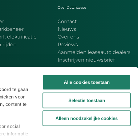
Over DutchLease
er
Contact
rkbeheer
Nieuws
 elektrificatie
Over ons
h rijden
Reviews
Aanmelden leaseauto dealers
Inschrijven nieuwsbrief
Alle cookies toestaan
koord te gaan
hnieken voor
Selectie toestaan
n, content te
Alleen noodzakelijke cookies
lkswagen Pon Financial Services B.V. handelend onder
oor social
ster onder nummer 20073305.
re informatie
ct
Modellen
Overzicht
|
|