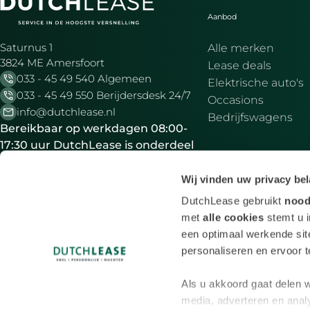
Aanbod
Saturnus 1
Alle merken
3824 ME Amersfoort
Lease deals
033 - 45 49 540 Algemeen
Elektrische auto's
033 - 45 49 550 Berijdersdesk 24/7
Occasions
info@dutchlease.nl
Bedrijfswagens
Bereikbaar op werkdagen 08:00-
17:30 uur DutchLease is onderdeel
van VWPFS
Wij vinden uw privacy bel
DutchLease gebruikt
nood
Aangesloten bij:
met
alle cookies
stemt u 
een optimaal werkende site
personaliseren en ervoor te
* Aan de berekening kunnen geen rechten ontleend wo
Als u akkoord gaat delen w
de naam DutchLease, gevest
media, adverteren en ana
Algemene voorwaard