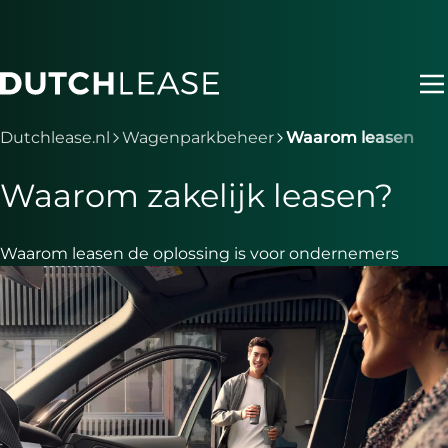
Ga naar hoofdinhoud
Je bent nu voorbij het hoofdmenu
Dutchlease.nl
Wagenparkbeheer
Waarom leasen
Waarom zakelijk leasen?
Waarom leasen de oplossing is voor ondernemers