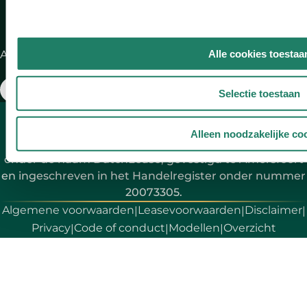
Alle cookies toestaa
Aangesloten bij:
Selectie toestaan
* Aan de berekening kunnen geen rechten ontleend
worden. Full Operational Lease wordt verstrekt door
Alleen noodzakelijke co
Volkswagen Pon Financial Services B.V. handelend
onder de naam DutchLease, gevestigd te Amersfoort
en ingeschreven in het Handelregister onder nummer
20073305.
Algemene voorwaarden
Leasevoorwaarden
Disclaimer
|
|
|
Privacy
Code of conduct
Modellen
Overzicht
|
|
|