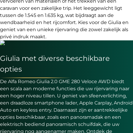
vervoeren van materialen of het trekken van een
caravan voor een zakelijke trip. Het leeggewicht ligt
tussen de 1.545 en 1.635 kg, wat bijdraagt aan de
wendbaarheid en het rijcomfort. Kies voor de Giulia en
geniet van een unieke rijervaring die zowel zakelijk als
privé indruk maakt.
Giulia met diverse beschikbare
opties
De Alfa Romeo Giulia 2.0 GME 280 Veloce AWD biedt
een scala aan moderne functies die uw rijervaring naar
een hoger niveau tillen. U geniet van sfeerverlichting,
een draadloze smartphone lader, Apple Carplay, Android
Auto en keyless entry. Daarnaast zijn er aantrekkelijke
opties beschikbaar, zoals een panoramadak en een
elektrisch bediend panoramisch schuifdak, die uw
rijervaring nog aangenamer maken. Ontdek de