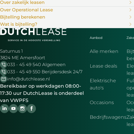
Over zakelijk leasen
Over Operational Lease
Bijtelling berekenen
Wat is bijtelling?
Aanbod
Zake
Saturnus 1
Alle merken
Bij
3824 ME Amersfoort
be
033 - 45 49 540 Algemeen
Lease deals
Ele
033 - 45 49 550 Berijdersdesk 24/7
le
info@dutchlease.nl
Elektrische
Ful
Bereikbaar op werkdagen 08:00-
auto's
ope
17:30 uur DutchLease is onderdeel
lea
van VWPFS
Occasions
Oc
lea
Bedrijfswagens
Zak
le