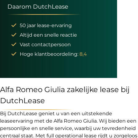
Daarom DutchLease
50 jaar lease-ervaring
Altijd een snelle reactie
Vast contactpersoon
Hoge klantbeoordeling:
8,4
Alfa Romeo Giulia zakelijke lease bij
DutchLease
Bij DutchLease geniet u van een uitstekende
leaseervaring met de Alfa Romeo Giulia. Wij bieden een
persoonlijke en snelle service, waarbij uw tevredenheid
centraal staat. Met full operational lease rijdt u zorgeloos