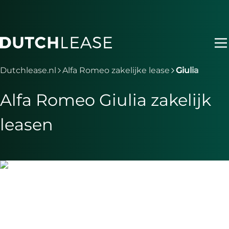
Ga naar hoofdinhoud
Je bent nu voorbij het hoofdmenu
Dutchlease.nl
Alfa Romeo zakelijke lease
Giulia
Alfa Romeo Giulia zakelijk
leasen