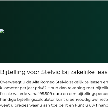
Bijtelling voor Stelvio bij zakelijke l
Overweegt u de Alfa Romeo Stelvio zakelijk te leasen en
kilometer per jaar privé? Houd dan rekening met bijtelli
fiscale waarde vanaf 95.509 euro en een bijtellingsperc
handige bijtellingscalculator kunt u eenvoudig uw netto
weet u precies waar u aan toe bent en kunt u uw financ