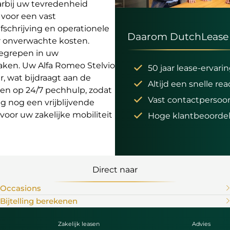
aarbij uw tevredenheid
s voor een vast
fschrijving en operationele
Daarom DutchLease
r onverwachte kosten.
begrepen in uw
aken. Uw Alfa Romeo Stelvio
50 jaar lease-ervari
, wat bijdraagt aan de
Altijd een snelle rea
nen op 24/7 pechhulp, zodat
Vast contactpersoo
g nog een vrijblijvende
oor uw zakelijke mobiliteit
Hoge klantbeoordel
Direct naar
Occasions
Bijtelling berekenen
Zakelijk leasen
Advies