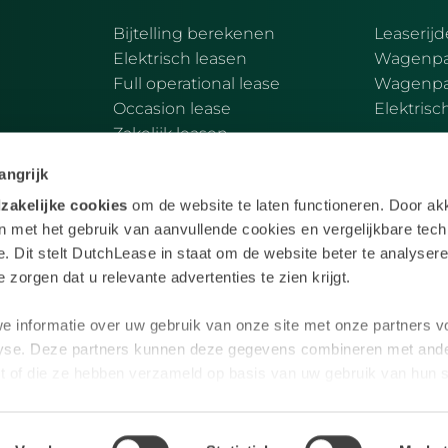
Bijtelling berekenen
Leaserijd
Elektrisch leasen
Wagenpa
Full operational lease
Wagenpark
Occasion lease
Elektrisc
Zakelijk leasen
angrijk
zakelijke cookies
om de website te laten functioneren. Door ak
in met het gebruik van aanvullende cookies en vergelijkbare tec
. Dit stelt DutchLease in staat om de website beter te analysere
 zorgen dat u relevante advertenties te zien krijgt.
e informatie over uw gebruik van onze site met onze partners v
lyse. Deze partners kunnen deze gegevens combineren met ande
rden. Full Operational Lease wordt verstrekt door Vo
kt of die ze hebben verzameld op basis van uw gebruik van hun 
igd te Amersfoort en ingeschreven in het Handelregi
Content
s van gegevens van onze dataleveranciers. Hoewel wij