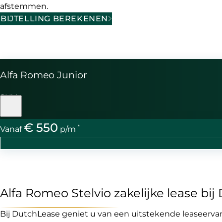
afstemmen.
BIJTELLING BEREKENEN
Alfa Romeo Junior
SUV
€ 550
*
Vanaf
p/m
Alfa Romeo Stelvio zakelijke lease bi
Bij DutchLease geniet u van een uitstekende leaseerv