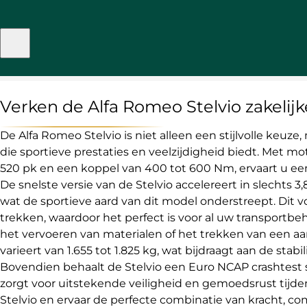
Verken de Alfa Romeo Stelvio zakelijk
De Alfa Romeo Stelvio is niet alleen een stijlvolle keuz
die sportieve prestaties en veelzijdigheid biedt. Met m
520 pk en een koppel van 400 tot 600 Nm, ervaart u een
De snelste versie van de Stelvio accelereert in slechts 
wat de sportieve aard van dit model onderstreept. Dit v
trekken, waardoor het perfect is voor al uw transportbe
het vervoeren van materialen of het trekken van een a
varieert van 1.655 tot 1.825 kg, wat bijdraagt aan de stabili
Bovendien behaalt de Stelvio een Euro NCAP crashtest s
zorgt voor uitstekende veiligheid en gemoedsrust tijden
Stelvio en ervaar de perfecte combinatie van kracht, com