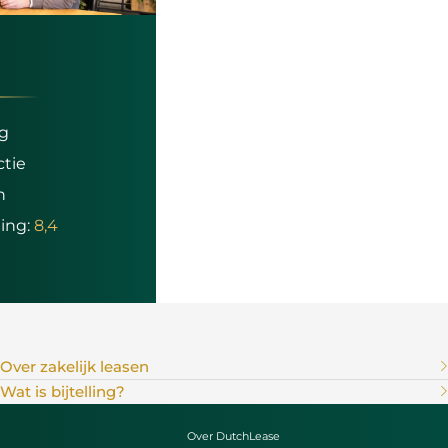
ng
ctie
n
ing:
8,4
Over zakelijk leasen
Wat is bijtelling?
Over DutchLease