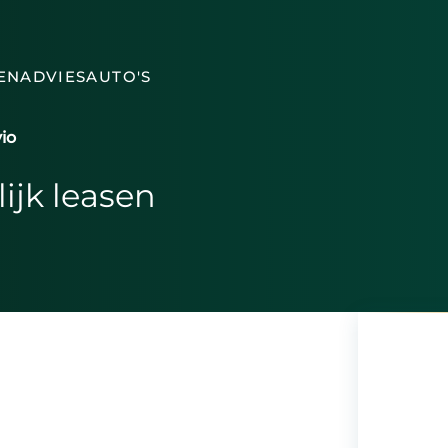
EN
ADVIES
AUTO'S
vio
ijk leasen