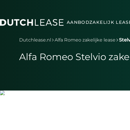
Ga naar hoofdinhoud
AANBOD
ZAKELIJK LEAS
Je bent nu voorbij het hoofdmenu
Dutchlease.nl
Alfa Romeo zakelijke lease
Stel
Alfa Romeo Stelvio zakel