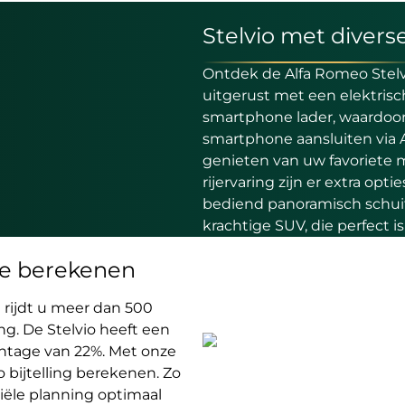
Stelvio met divers
Ontdek de Alfa Romeo Stelv
uitgerust met een elektrisc
smartphone lader, waardoor 
smartphone aansluiten via 
genieten van uw favoriete 
rijervaring zijn er extra op
bediend panoramisch schuifda
krachtige SUV, die perfect is
ease berekenen
 rijdt u meer dan 500
ng. De Stelvio heeft een
entage van 22%. Met onze
 bijtelling berekenen. Zo
iële planning optimaal