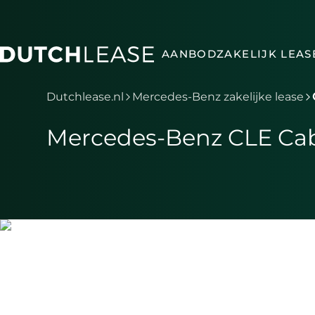
Ga naar hoofdinhoud
AANBOD
ZAKELIJK LEAS
Je bent nu voorbij het hoofdmenu
Dutchlease.nl
Mercedes-Benz zakelijke lease
Mercedes-Benz CLE Cabri