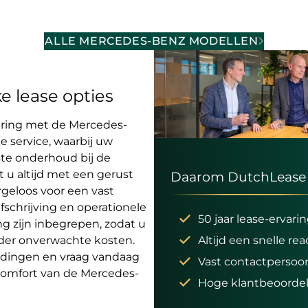
ALLE MERCEDES-BENZ MODELLEN
e lease opties
aring met de Mercedes-
e service, waarbij uw
ste onderhoud bij de
 u altijd met een gerust
Daarom DutchLease
orgeloos voor een vast
fschrijving en operationele
50 jaar lease-ervari
ng zijn inbegrepen, zodat u
nder onverwachte kosten.
Altijd een snelle rea
edingen en vraag vandaag
Vast contactpersoo
t comfort van de Mercedes-
Hoge klantbeoordel