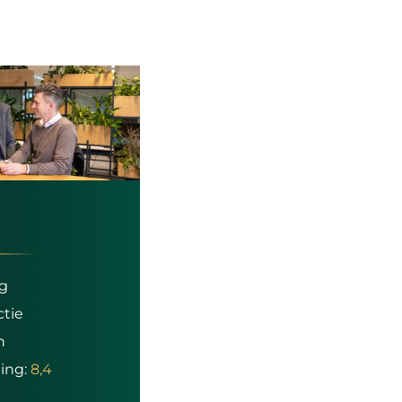
ng
ctie
n
ing:
8,4