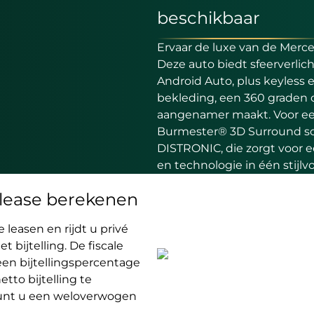
beschikbaar
Ervaar de luxe van de Merce
Deze auto biedt sfeerverlic
Android Auto, plus keyless 
bekleding, een 360 graden c
aangenamer maakt. Voor een
Burmester® 3D Surround so
DISTRONIC, die zorgt voor e
en technologie in één stijlvol
e lease berekenen
leasen en rijdt u privé
bijtelling. De fiscale
een bijtellingspercentage
tto bijtelling te
kunt u een weloverwogen