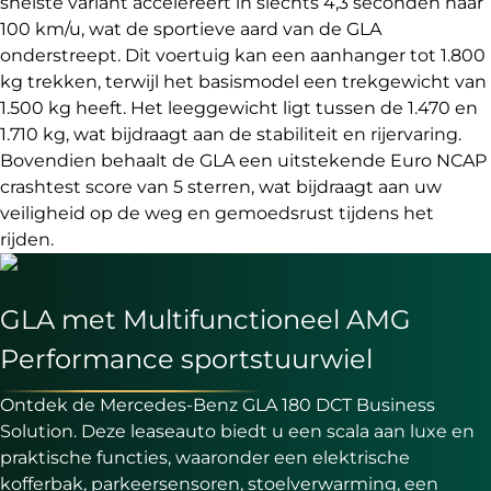
snelste variant accelereert in slechts 4,3 seconden naar
100 km/u, wat de sportieve aard van de GLA
onderstreept. Dit voertuig kan een aanhanger tot 1.800
kg trekken, terwijl het basismodel een trekgewicht van
1.500 kg heeft. Het leeggewicht ligt tussen de 1.470 en
1.710 kg, wat bijdraagt aan de stabiliteit en rijervaring.
Bovendien behaalt de GLA een uitstekende Euro NCAP
crashtest score van 5 sterren, wat bijdraagt aan uw
veiligheid op de weg en gemoedsrust tijdens het
rijden.
GLA met Multifunctioneel AMG
Performance sportstuurwiel
Ontdek de Mercedes-Benz GLA 180 DCT Business
Solution. Deze leaseauto biedt u een scala aan luxe en
praktische functies, waaronder een elektrische
kofferbak, parkeersensoren, stoelverwarming, een