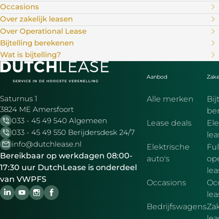
Occasions
Over zakelijk leasen
Over Operational Lease
Bijtelling berekenen
Wat is bijtelling?
Aanbod
Zake
Saturnus 1
Alle merken
Bij
3824 ME Amersfoort
be
033 - 45 49 540 Algemeen
Lease deals
Ele
033 - 45 49 550 Berijdersdesk 24/7
le
info@dutchlease.nl
Elektrische
Ful
Bereikbaar op werkdagen 08:00-
auto's
ope
17:30 uur DutchLease is onderdeel
lea
van VWPFS
Occasions
Oc
lea
Bedrijfswagens
Zak
le