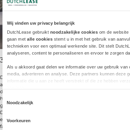
Wij vinden uw privacy belangrijk
DutchLease gebruikt
noodzakelijke cookies
om de website t
gaan met
alle cookies
stemt u in met het gebruik van aanvul
technieken voor een optimaal werkende site. Dit stelt DutchL
analyseren, content te personaliseren en ervoor te zorgen dat 
3. Ford Kuga
Als u akkoord gaat delen we informatie over uw gebruik van 
media, adverteren en analyse. Deze partners kunnen deze 
De
Ford Kuga
wordt in Nederland uitsluitend geleverd
informatie die u aan ze heeft verstrekt of die ze hebben ve
als plug-in hybrid. Een fijne aandrijflijn en daarom vindt
services.
deze auto zeker een plek in de top 3 beste plug-in
Toestemmingsselectie
hybride SUV van 2024. De Kuga heeft net een facelift
Noodzakelijk
gehad en ziet er nu aanzienlijk moderner en vlotter uit.
De 4,6 meter lange SUV is opmerkelijk zuinig en heeft
een elektrische actieradius van 66 kilometer (WLTP
Voorkeuren
fabrieksopgave). Het zitcomfort is dik in orde en dat