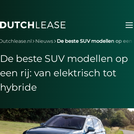
Ga naar hoofdinhoud
Je bent nu voorbij het hoofdmenu
Dutchlease.nl
Nieuws
De beste SUV modellen op een ri
De beste SUV modellen op
een rij: van elektrisch tot
hybride