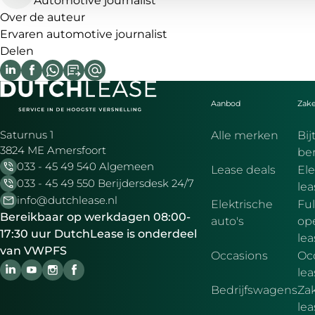
Automotive journalist
Over de auteur
Ervaren automotive journalist
Delen
Aanbod
Zake
Saturnus 1
Alle merken
Bij
3824 ME Amersfoort
be
033 - 45 49 540 Algemeen
Lease deals
Ele
033 - 45 49 550 Berijdersdesk 24/7
le
info@dutchlease.nl
Elektrische
Ful
Bereikbaar op werkdagen 08:00-
auto's
ope
17:30 uur DutchLease is onderdeel
lea
van VWPFS
Occasions
Oc
lea
Bedrijfswagens
Zak
le